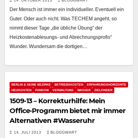
14. OKTOBER 2013
BLOGGWART
Der Mensch ist immer ein individueller. Eventuell ein
Guter. Oder auch nicht. Was TECHEM angeht, so
nimmt dieser Tage „die übliche Übung“ der
Heizkostenablesungs- und Abrechnungsprofis“
Wunder. Wundersam die dortigen…
BERLIN & SEINE BEZIRKE
BETRIEBSKOSTEN
ERFAHRUNGSHORIZONTE
HEIZKOSTEN
PANKOW
VERWALTUNG
WASSER
ZIELFINDER
1509-13 – Korrekturhilfe: Mein
Office-Programm bietet mir immer
Alternativen #Wasseruhr
14. JULI 2013
BLOGGWART