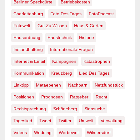
Berliner Speckgürtel
Betriebskosten
Charlottenburg
Foto Des Tages
FotoPodcast
Fotowelt
Gut Zu Wissen
Haus & Garten
Hausordnung
Haustechnik
Historie
Instandhaltung
Internationale Fragen
Internet & Email
Kampagnen
Katastrophen
Kommunikation
Kreuzberg
Lied Des Tages
Linktipp
Metaebenen
Nachbarn
Netzfundstück
Positionen
Prognosen
Ratgeber
Recht
Rechtsprechung
Schöneberg
Sinnsuche
Tageslied
Tweet
Twitter
Umwelt
Verwaltung
Videos
Wedding
Werbewelt
Wilmersdorf