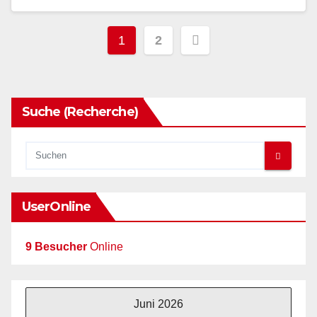
Seitennummerieru
1
2
der
Beiträge
Suche (Recherche)
UserOnline
9 Besucher
Online
Juni 2026