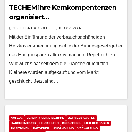
TECHEM ihre Kernkompentenzen
organisiert…
25. FEBRUAR 2013
BLOGGWART
Mit der Einführung der verbrauchsabhängigen
Heizkostenabrechnung wollte der Bundesgesetzgeber
das Energiesparen attraktiv machen. Regelrechten
Wildwuchs hat seit dem die Branche durchlitten.
Kleinere wurden aufgekauft und vom Markt
geschluckt. Jetzt sind…
AUFZUG
BERLIN & SEINE BEZIRKE
BETRIEBSKOSTEN
HAUSREINIGUNG
HEIZKOSTEN
KREUZBERG
LIED DES TAGES
POSITIONEN
RATGEBER
UMWANDLUNG
VERWALTUNG