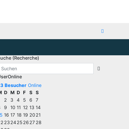
uche (Recherche)
serOnline
23 Besucher
Online
M
D
M
D
F
S
S
2
3
4
5
6
7
8
9
10
11
12
13
14
15
16
17
18
19
20
21
22
23
24
25
26
27
28