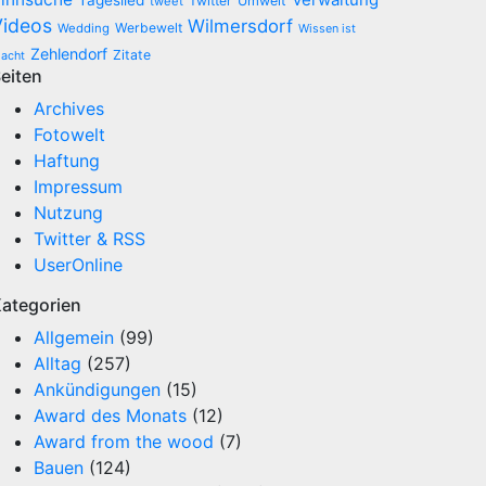
Tageslied
Twitter
Umwelt
tweet
Videos
Wilmersdorf
Werbewelt
Wedding
Wissen ist
Zehlendorf
Zitate
acht
eiten
Archives
Fotowelt
Haftung
Impressum
Nutzung
Twitter & RSS
UserOnline
ategorien
Allgemein
(99)
Alltag
(257)
Ankündigungen
(15)
Award des Monats
(12)
Award from the wood
(7)
Bauen
(124)