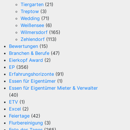
Tiergarten
(21)
Treptow
(3)
Wedding
(71)
Weißensee
(6)
Wilmersdorf
(165)
Zehlendorf
(113)
Bewertungen
(15)
Branchen & Berufe
(47)
Eierkopf Award
(2)
EP
(356)
Erfahrungshorizonte
(91)
Essen für Eigentümer
(1)
Essen für Eigentümer Mieter & Verwalter
(40)
ETV
(1)
Excel
(2)
Feiertage
(42)
Flurbereinigung
(3)
Foto des Tages
(265)