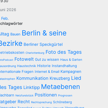
29
30
uni 2026
 Feb.
chlagwörter
Berlin & seine
lltag
Bauen
Bezirke
Berliner Speckgürtel
Foto des Tages
etriebskosten
Charlottenburg
Fotowelt
Gut zu wissen
Haus & Garten
otoPodcast
Historie
Instandhaltung
Haustechnik
ausordnung
Kampagnen
nternationale Fragen
Internet & Email
Lied
Kommunikation
Kreuzberg
atastrophen
Metaebenen
des Tages
Linktipp
Positionen
achbarn
Netzfundstück
Prognosen
Recht
Ratgeber
Schöneberg
Rechtsprechung
innsuche
Verwaltung