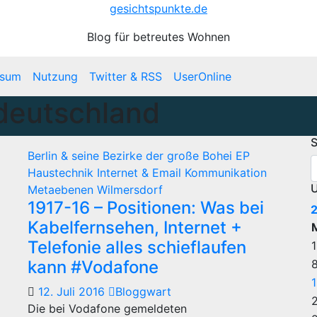
gesichtspunkte.de
Blog für betreutes Wohnen
ssum
Nutzung
Twitter & RSS
UserOnline
deutschland
S
Berlin & seine Bezirke
der große Bohei
EP
Haustechnik
Internet & Email
Kommunikation
U
Metaebenen
Wilmersdorf
1917-16 – Positionen: Was bei
Kabelfernsehen, Internet +
Telefonie alles schieflaufen
1
kann #Vodafone
12. Juli 2016
Bloggwart
Die bei Vodafone gemeldeten