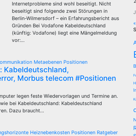
Internetprobleme sind wohl beseitigt. Nicht
beseitigt sind folgende zwei Störungen in
J
Berlin-Wilmersdorf – ein Erfahrungsbericht aus
«
Gründen Bei Vodafone Kabeldeutschland
S
(künftig: Vodafone) liegt eine Mängelmeldung
vor:…
A
ommunikation
Metaebenen
Positionen
B
e: Kabeldeutschland,
F
rror, Morbus telecom #Positionen
H
I
puter legen feste Wiedervorlagen und Termine an.
K
 wie bei Kabeldeutschland: Kabeldeutschland
ren. Dazu braucht…
N
ngshorizonte
Heiznebenkosten
Positionen
Ratgeber
S