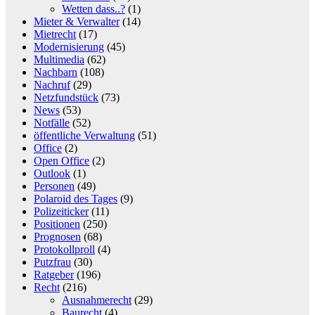
Wetten dass..?
(1)
Mieter & Verwalter
(14)
Mietrecht
(17)
Modernisierung
(45)
Multimedia
(62)
Nachbarn
(108)
Nachruf
(29)
Netzfundstück
(73)
News
(53)
Notfälle
(52)
öffentliche Verwaltung
(51)
Office
(2)
Open Office
(2)
Outlook
(1)
Personen
(49)
Polaroid des Tages
(9)
Polizeiticker
(11)
Positionen
(250)
Prognosen
(68)
Protokollproll
(4)
Putzfrau
(30)
Ratgeber
(196)
Recht
(216)
Ausnahmerecht
(29)
Baurecht
(4)