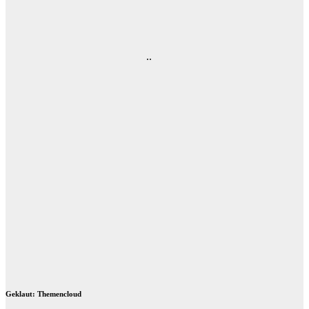
..
Geklaut: Themencloud