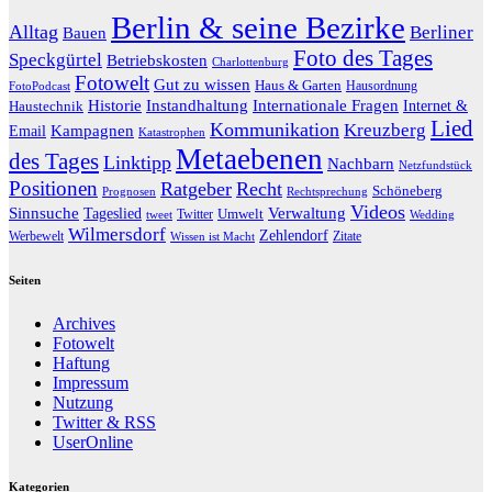
Berlin & seine Bezirke
Alltag
Berliner
Bauen
Foto des Tages
Speckgürtel
Betriebskosten
Charlottenburg
Fotowelt
Gut zu wissen
Haus & Garten
Hausordnung
FotoPodcast
Historie
Instandhaltung
Internationale Fragen
Internet &
Haustechnik
Lied
Kommunikation
Kreuzberg
Kampagnen
Email
Katastrophen
Metaebenen
des Tages
Linktipp
Nachbarn
Netzfundstück
Positionen
Ratgeber
Recht
Schöneberg
Prognosen
Rechtsprechung
Videos
Sinnsuche
Verwaltung
Tageslied
Twitter
Umwelt
tweet
Wedding
Wilmersdorf
Zehlendorf
Werbewelt
Zitate
Wissen ist Macht
Seiten
Archives
Fotowelt
Haftung
Impressum
Nutzung
Twitter & RSS
UserOnline
Kategorien