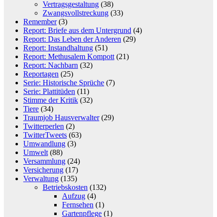
Vertragsgestaltung
(38)
Zwangsvollstreckung
(33)
Remember
(3)
Report: Briefe aus dem Untergrund
(4)
Report: Das Leben der Anderen
(29)
Report: Instandhaltung
(51)
Report: Methusalem Kompott
(21)
Report: Nachbarn
(32)
Reportagen
(25)
Serie: Historische Sprüche
(7)
Serie: Plattitüden
(11)
Stimme der Kritik
(32)
Tiere
(34)
Traumjob Hausverwalter
(29)
Twitterperlen
(2)
TwitterTweets
(63)
Umwandlung
(3)
Umwelt
(88)
Versammlung
(24)
Versicherung
(17)
Verwaltung
(135)
Betriebskosten
(132)
Aufzug
(4)
Fernsehen
(1)
Gartenpflege
(1)