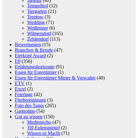
Steglitz
(42)
Tempelhof
(12)
Tiergarten
(21)
Treptow
(3)
Wedding
(71)
Weißensee
(6)
Wilmersdorf
(165)
Zehlendorf
(113)
Bewertungen
(15)
Branchen & Berufe
(47)
Eierkopf Award
(2)
EP
(356)
Erfahrungshorizonte
(91)
Essen für Eigentümer
(1)
Essen für Eigentümer Mieter & Verwalter
(40)
ETV
(1)
Excel
(2)
Feiertage
(42)
Flurbereinigung
(3)
Foto des Tages
(265)
Gastrotipp
(54)
Gut zu wissen
(150)
Medienecho
(47)
Till Eulenspiegel
(2)
Wissen ist Macht
(71)