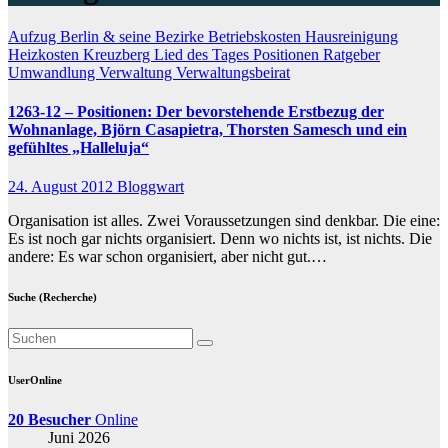
Aufzug
Berlin & seine Bezirke
Betriebskosten
Hausreinigung
Heizkosten
Kreuzberg
Lied des Tages
Positionen
Ratgeber
Umwandlung
Verwaltung
Verwaltungsbeirat
1263-12 – Positionen: Der bevorstehende Erstbezug der
Wohnanlage, Björn Casapietra, Thorsten Samesch und ein
gefühltes „Halleluja“
24. August 2012
Bloggwart
Organisation ist alles. Zwei Voraussetzungen sind denkbar. Die eine:
Es ist noch gar nichts organisiert. Denn wo nichts ist, ist nichts. Die
andere: Es war schon organisiert, aber nicht gut.…
Suche (Recherche)
UserOnline
20 Besucher
Online
Juni 2026