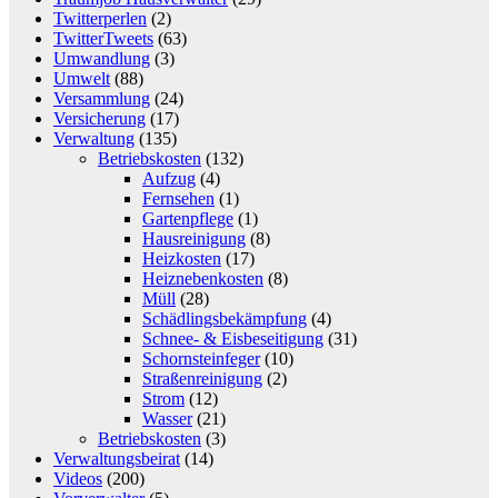
Twitterperlen
(2)
TwitterTweets
(63)
Umwandlung
(3)
Umwelt
(88)
Versammlung
(24)
Versicherung
(17)
Verwaltung
(135)
Betriebskosten
(132)
Aufzug
(4)
Fernsehen
(1)
Gartenpflege
(1)
Hausreinigung
(8)
Heizkosten
(17)
Heiznebenkosten
(8)
Müll
(28)
Schädlingsbekämpfung
(4)
Schnee- & Eisbeseitigung
(31)
Schornsteinfeger
(10)
Straßenreinigung
(2)
Strom
(12)
Wasser
(21)
Betriebskosten
(3)
Verwaltungsbeirat
(14)
Videos
(200)