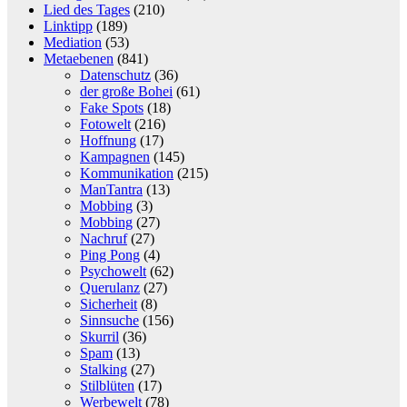
Lied des Tages
(210)
Linktipp
(189)
Mediation
(53)
Metaebenen
(841)
Datenschutz
(36)
der große Bohei
(61)
Fake Spots
(18)
Fotowelt
(216)
Hoffnung
(17)
Kampagnen
(145)
Kommunikation
(215)
ManTantra
(13)
Mobbing
(3)
Mobbing
(27)
Nachruf
(27)
Ping Pong
(4)
Psychowelt
(62)
Querulanz
(27)
Sicherheit
(8)
Sinnsuche
(156)
Skurril
(36)
Spam
(13)
Stalking
(27)
Stilblüten
(17)
Werbewelt
(78)