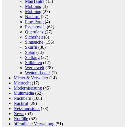
ManTantra
(13)
Mobbing
(3)
Mobbing
(27)
Nachruf
(27)
Ping Pong
(4)
Psychowelt
(62)
Querulanz
(27)
Sicherheit
(8)
Sinnsuche
(156)
Skurril
(36)
Spam
(13)
Stalking
(27)
Stilblüten
(17)
Werbewelt
(78)
Wetten dass..?
(1)
Mieter & Verwalter
(14)
Mietrecht
(17)
Modernisierung
(45)
Multimedia
(62)
Nachbarn
(108)
Nachruf
(29)
Netzfundstück
(73)
News
(53)
Notfälle
(52)
öffentliche Verwaltung
(51)