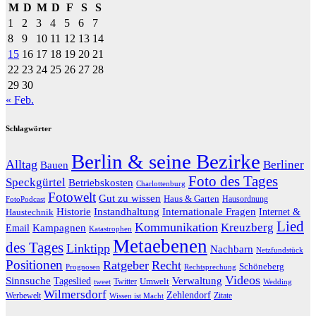
M
D
M
D
F
S
S
1
2
3
4
5
6
7
8
9
10
11
12
13
14
15
16
17
18
19
20
21
22
23
24
25
26
27
28
29
30
« Feb.
Schlagwörter
Berlin & seine Bezirke
Alltag
Berliner
Bauen
Foto des Tages
Speckgürtel
Betriebskosten
Charlottenburg
Fotowelt
Gut zu wissen
Haus & Garten
Hausordnung
FotoPodcast
Historie
Instandhaltung
Internationale Fragen
Internet &
Haustechnik
Lied
Kommunikation
Kreuzberg
Kampagnen
Email
Katastrophen
Metaebenen
des Tages
Linktipp
Nachbarn
Netzfundstück
Positionen
Ratgeber
Recht
Schöneberg
Prognosen
Rechtsprechung
Videos
Sinnsuche
Verwaltung
Tageslied
Twitter
Umwelt
tweet
Wedding
Wilmersdorf
Zehlendorf
Werbewelt
Zitate
Wissen ist Macht