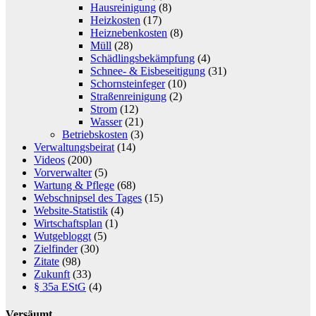
Hausreinigung
(8)
Heizkosten
(17)
Heiznebenkosten
(8)
Müll
(28)
Schädlingsbekämpfung
(4)
Schnee- & Eisbeseitigung
(31)
Schornsteinfeger
(10)
Straßenreinigung
(2)
Strom
(12)
Wasser
(21)
Betriebskosten
(3)
Verwaltungsbeirat
(14)
Videos
(200)
Vorverwalter
(5)
Wartung & Pflege
(68)
Webschnipsel des Tages
(15)
Website-Statistik
(4)
Wirtschaftsplan
(1)
Wutgebloggt
(5)
Zielfinder
(30)
Zitate
(98)
Zukunft
(33)
§ 35a EStG
(4)
Versäumt