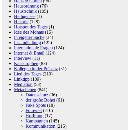
Haus & Garten
(96)
Hausordnung
(76)
Haustechnik
(105)
Heiligensee
(1)
Historie
(128)
Hotspot des Tages
(1)
Idee des Monats
(15)
In eigener Sache
(34)
Instandhaltung
(125)
Internationale Fragen
(124)
Internet & Email
(124)
Interview
(11)
Katastrophen
(83)
Kollegen in der Präsenz
(31)
Lied des Tages
(210)
Linktipp
(189)
Mediation
(53)
Metaebenen
(841)
Datenschutz
(36)
der große Bohei
(61)
Fake Spots
(18)
Fotowelt
(216)
Hoffnung
(17)
Kampagnen
(145)
Kommunikation
(215)