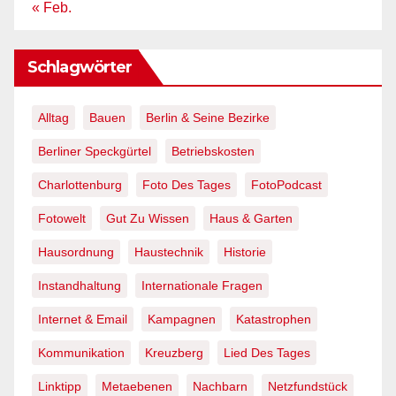
« Feb.
Schlagwörter
Alltag
Bauen
Berlin & Seine Bezirke
Berliner Speckgürtel
Betriebskosten
Charlottenburg
Foto Des Tages
FotoPodcast
Fotowelt
Gut Zu Wissen
Haus & Garten
Hausordnung
Haustechnik
Historie
Instandhaltung
Internationale Fragen
Internet & Email
Kampagnen
Katastrophen
Kommunikation
Kreuzberg
Lied Des Tages
Linktipp
Metaebenen
Nachbarn
Netzfundstück