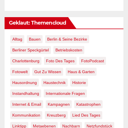
Geklaut: Themencloud
Alltag
Bauen
Berlin & Seine Bezirke
Berliner Speckgürtel
Betriebskosten
Charlottenburg
Foto Des Tages
FotoPodcast
Fotowelt
Gut Zu Wissen
Haus & Garten
Hausordnung
Haustechnik
Historie
Instandhaltung
Internationale Fragen
Internet & Email
Kampagnen
Katastrophen
Kommunikation
Kreuzberg
Lied Des Tages
Linktipp
Metaebenen
Nachbarn
Netzfundstück