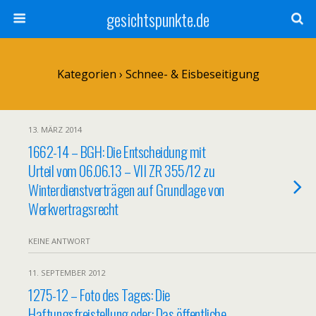
gesichtspunkte.de
Kategorien ›
Schnee- & Eisbeseitigung
13. MÄRZ 2014
1662-14 – BGH: Die Entscheidung mit
Urteil vom 06.06.13 – VII ZR 355/12 zu
Winterdienstverträgen auf Grundlage von
Werkvertragsrecht
KEINE ANTWORT
11. SEPTEMBER 2012
1275-12 – Foto des Tages: Die
Haftungsfreistellung oder: Das öffentliche