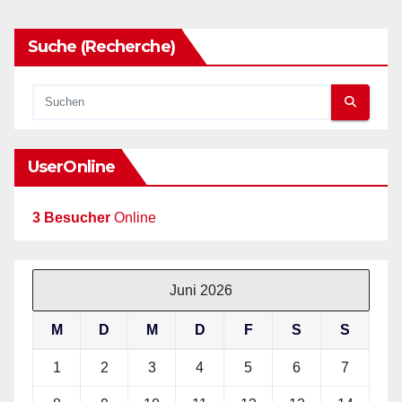
Suche (Recherche)
UserOnline
3 Besucher
Online
Juni 2026
M
D
M
D
F
S
S
1
2
3
4
5
6
7