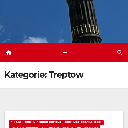
Kategorie:
Treptow
ALLTAG
BERLIN & SEINE BEZIRKE
BERLINER SPECKGÜRTEL
CHARLOTTENBURG
EP
FRIEDRICHSHAIN
HELLERSDORF