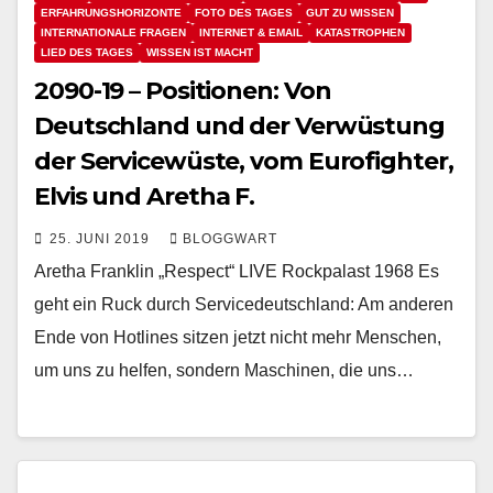
ERFAHRUNGSHORIZONTE
FOTO DES TAGES
GUT ZU WISSEN
INTERNATIONALE FRAGEN
INTERNET & EMAIL
KATASTROPHEN
LIED DES TAGES
WISSEN IST MACHT
2090-19 – Positionen: Von
Deutschland und der Verwüstung
der Servicewüste, vom Eurofighter,
Elvis und Aretha F.
25. JUNI 2019
BLOGGWART
Aretha Franklin „Respect“ LIVE Rockpalast 1968 Es
geht ein Ruck durch Servicedeutschland: Am anderen
Ende von Hotlines sitzen jetzt nicht mehr Menschen,
um uns zu helfen, sondern Maschinen, die uns…