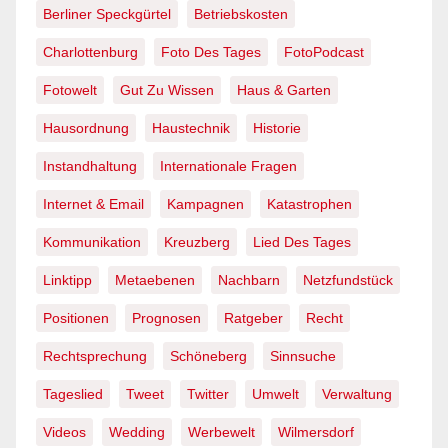
Berliner Speckgürtel
Betriebskosten
Charlottenburg
Foto Des Tages
FotoPodcast
Fotowelt
Gut Zu Wissen
Haus & Garten
Hausordnung
Haustechnik
Historie
Instandhaltung
Internationale Fragen
Internet & Email
Kampagnen
Katastrophen
Kommunikation
Kreuzberg
Lied Des Tages
Linktipp
Metaebenen
Nachbarn
Netzfundstück
Positionen
Prognosen
Ratgeber
Recht
Rechtsprechung
Schöneberg
Sinnsuche
Tageslied
Tweet
Twitter
Umwelt
Verwaltung
Videos
Wedding
Werbewelt
Wilmersdorf