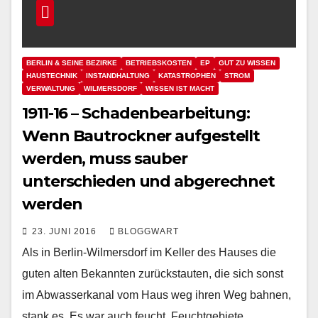
BERLIN & SEINE BEZIRKE
BETRIEBSKOSTEN
EP
GUT ZU WISSEN
HAUSTECHNIK
INSTANDHALTUNG
KATASTROPHEN
STROM
VERWALTUNG
WILMERSDORF
WISSEN IST MACHT
1911-16 – Schadenbearbeitung:
Wenn Bautrockner aufgestellt
werden, muss sauber
unterschieden und abgerechnet
werden
23. JUNI 2016
BLOGGWART
Als in Berlin-Wilmersdorf im Keller des Hauses die
guten alten Bekannten zurückstauten, die sich sonst
im Abwasserkanal vom Haus weg ihren Weg bahnen,
stank es. Es war auch feucht, Feuchtgebiete…