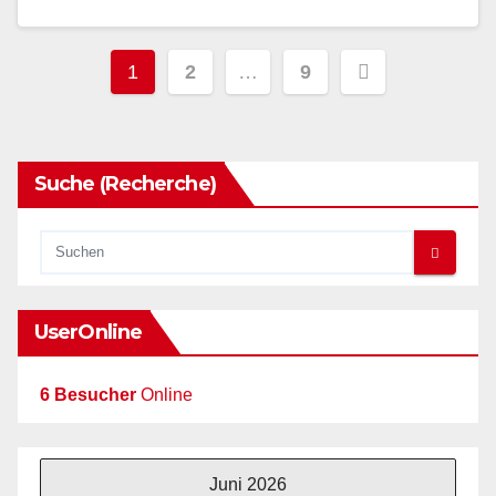
Seitennummerierung
1
2
…
9
der
Beiträge
Suche (Recherche)
UserOnline
6 Besucher
Online
Juni 2026