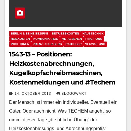
BERLIN & SEINE BEZIRKE
BETRIEBSKOSTEN
HAUSTECHNIK
HEIZKOSTEN
KOMMUNIKATION
METAEBENEN
PING PONG
POSITIONEN
PRENZLAUER BERG
RATGEBER
VERWALTUNG
1543-13 – Positionen:
Heizkostenabrechnungen,
Kugelkopfschreibmaschinen,
Kostenmeldungen und #Techem
14. OKTOBER 2013
BLOGGWART
Der Mensch ist immer ein individueller. Eventuell ein
Guter. Oder auch nicht. Was TECHEM angeht, so
nimmt dieser Tage „die übliche Übung“ der
Heizkostenablesungs- und Abrechnungsprofis“