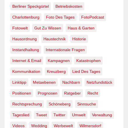
Berliner Speckgürtel
Betriebskosten
Charlottenburg
Foto Des Tages
FotoPodcast
Fotowelt
Gut Zu Wissen
Haus & Garten
Hausordnung
Haustechnik
Historie
Instandhaltung
Internationale Fragen
Internet & Email
Kampagnen
Katastrophen
Kommunikation
Kreuzberg
Lied Des Tages
Linktipp
Metaebenen
Nachbarn
Netzfundstück
Positionen
Prognosen
Ratgeber
Recht
Rechtsprechung
Schöneberg
Sinnsuche
Tageslied
Tweet
Twitter
Umwelt
Verwaltung
Videos
Wedding
Werbewelt
Wilmersdorf