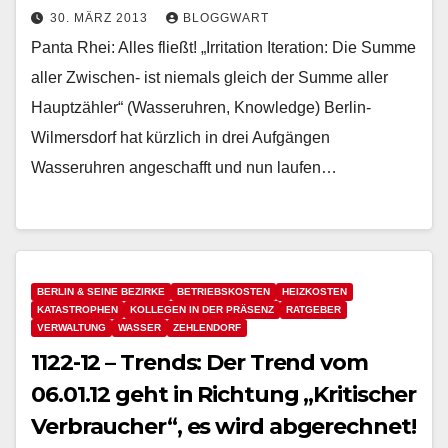
30. MÄRZ 2013
BLOGGWART
Panta Rhei: Alles fließt! „Irritation Iteration: Die Summe
aller Zwischen- ist niemals gleich der Summe aller
Hauptzähler“ (Wasseruhren, Knowledge) Berlin-
Wilmersdorf hat kürzlich in drei Aufgängen
Wasseruhren angeschafft und nun laufen…
BERLIN & SEINE BEZIRKE
BETRIEBSKOSTEN
HEIZKOSTEN
KATASTROPHEN
KOLLEGEN IN DER PRÄSENZ
RATGEBER
VERWALTUNG
WASSER
ZEHLENDORF
1122-12 – Trends: Der Trend vom
06.01.12 geht in Richtung „Kritischer
Verbraucher“, es wird abgerechnet!