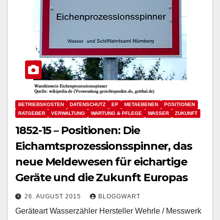
BETRIEBSKOSTEN
DATENSCHUTZ
EP
METAEBENEN
POSITIONEN
RATGEBER
VERWALTUNG
WARTUNG & PFLEGE
WASSER
ZUKUNFT
1852-15 – Positionen: Die
Eichamtsprozessionsspinner, das
neue Meldewesen für eichartige
Geräte und die Zukunft Europas
26. AUGUST 2015
BLOGGWART
Geräteart Wasserzähler Hersteller Wehrle / Messwerk