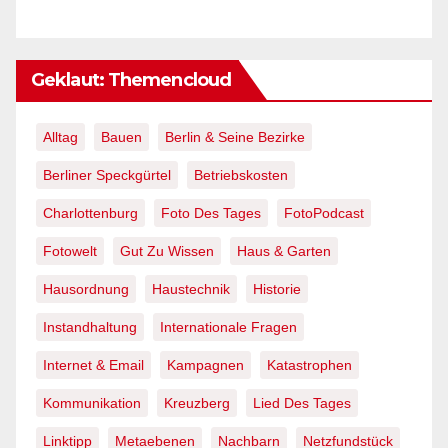
Geklaut: Themencloud
Alltag
Bauen
Berlin & Seine Bezirke
Berliner Speckgürtel
Betriebskosten
Charlottenburg
Foto Des Tages
FotoPodcast
Fotowelt
Gut Zu Wissen
Haus & Garten
Hausordnung
Haustechnik
Historie
Instandhaltung
Internationale Fragen
Internet & Email
Kampagnen
Katastrophen
Kommunikation
Kreuzberg
Lied Des Tages
Linktipp
Metaebenen
Nachbarn
Netzfundstück