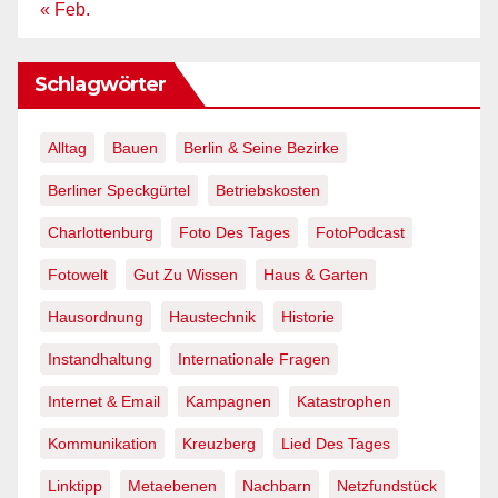
« Feb.
Schlagwörter
Alltag
Bauen
Berlin & Seine Bezirke
Berliner Speckgürtel
Betriebskosten
Charlottenburg
Foto Des Tages
FotoPodcast
Fotowelt
Gut Zu Wissen
Haus & Garten
Hausordnung
Haustechnik
Historie
Instandhaltung
Internationale Fragen
Internet & Email
Kampagnen
Katastrophen
Kommunikation
Kreuzberg
Lied Des Tages
Linktipp
Metaebenen
Nachbarn
Netzfundstück