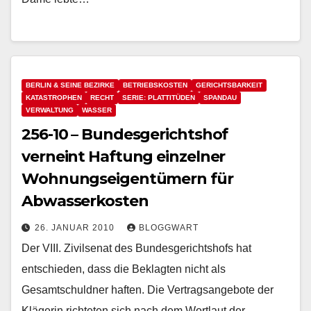
BERLIN & SEINE BEZIRKE
BETRIEBSKOSTEN
GERICHTSBARKEIT
KATASTROPHEN
RECHT
SERIE: PLATTITÜDEN
SPANDAU
VERWALTUNG
WASSER
256-10 – Bundesgerichtshof
verneint Haftung einzelner
Wohnungseigentümern für
Abwasserkosten
26. JANUAR 2010
BLOGGWART
Der VIII. Zivilsenat des Bundesgerichtshofs hat
entschieden, dass die Beklagten nicht als
Gesamtschuldner haften. Die Vertragsangebote der
Klägerin richteten sich nach dem Wortlaut der