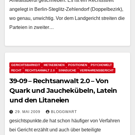
Anwaltsberuf geschrieben. Es ist ein Rechtsstreit
angelegt in Berlin-Steglitz-Zehlendorf (Doppelbezirk),
wo genau, unwichtig. Vor dem Landgericht streiten die
Parteien in zweiter…
GERICHTSBARKEIT
METAEBENEN
POSITIONEN
PSYCHOWELT
RECHT
RECHTSANWALT 2.0
SINNSUCHE
VERFAHRENSBERICHT
39-09 – Rechtsanwalt 2.0 – Von
Quark und Jauchekübeln, Latein
und den Litaneien
29. MAI 2009
BLOGGWART
gesichtspunkte.de hat schon häufiger von Verfahren
bei Gericht erzählt und auch über beteiligte