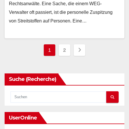
Rechtsanwälte. Eine Sache, die einem WEG-
Verwalter oft passiert, ist die personelle Zuspitzung
von Streitstoffen auf Personen. Eine…
Seitennummerieru
1
2
der
Beiträge
Suche (Recherche)
UserOnline