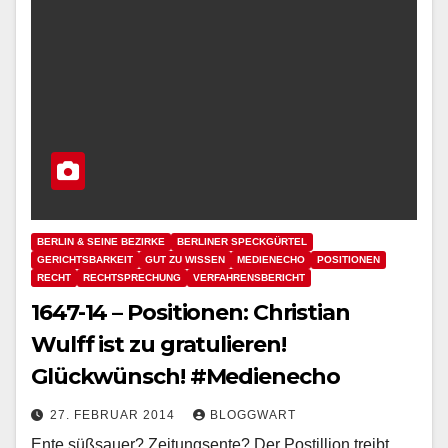
BERLIN & SEINE BEZIRKE
BERLINER SPECKGÜRTEL
GERICHTSBARKEIT
GUT ZU WISSEN
MEDIENECHO
POSITIONEN
RECHT
RECHTSPRECHUNG
VERFAHRENSBERICHT
1647-14 – Positionen: Christian
Wulff ist zu gratulieren!
Glückwünsch! #Medienecho
27. FEBRUAR 2014
BLOGGWART
Ente süßsauer? Zeitungsente? Der Postillion treibt