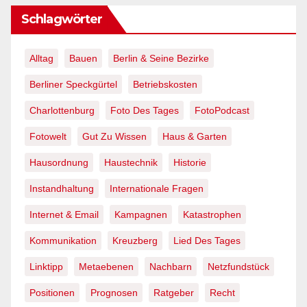
Schlagwörter
Alltag
Bauen
Berlin & Seine Bezirke
Berliner Speckgürtel
Betriebskosten
Charlottenburg
Foto Des Tages
FotoPodcast
Fotowelt
Gut Zu Wissen
Haus & Garten
Hausordnung
Haustechnik
Historie
Instandhaltung
Internationale Fragen
Internet & Email
Kampagnen
Katastrophen
Kommunikation
Kreuzberg
Lied Des Tages
Linktipp
Metaebenen
Nachbarn
Netzfundstück
Positionen
Prognosen
Ratgeber
Recht