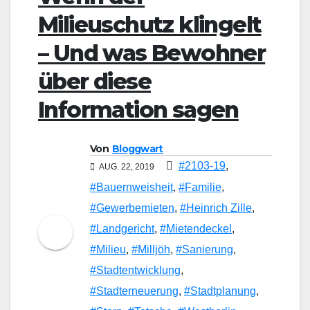
Milieuschutz klingelt
– Und was Bewohner
über diese
Information sagen
Von
Bloggwart
#2103-19
,
AUG. 22, 2019
#Bauernweisheit
,
#Familie
,
#Gewerbemieten
,
#Heinrich Zille
,
#Landgericht
,
#Mietendeckel
,
#Milieu
,
#Milljöh
,
#Sanierung
,
#Stadtentwicklung
,
#Stadterneuerung
,
#Stadtplanung
,