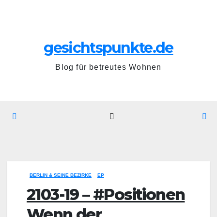
Zum
Fr.. Juni 19th, 2026
Inhalt
springen
gesichtspunkte.de
Blog für betreutes Wohnen
BERLIN & SEINE BEZIRKE
EP
2103-19 – #Positionen
Wenn der