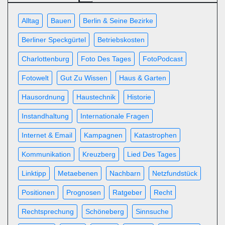
Alltag
Bauen
Berlin & Seine Bezirke
Berliner Speckgürtel
Betriebskosten
Charlottenburg
Foto Des Tages
FotoPodcast
Fotowelt
Gut Zu Wissen
Haus & Garten
Hausordnung
Haustechnik
Historie
Instandhaltung
Internationale Fragen
Internet & Email
Kampagnen
Katastrophen
Kommunikation
Kreuzberg
Lied Des Tages
Linktipp
Metaebenen
Nachbarn
Netzfundstück
Positionen
Prognosen
Ratgeber
Recht
Rechtsprechung
Schöneberg
Sinnsuche