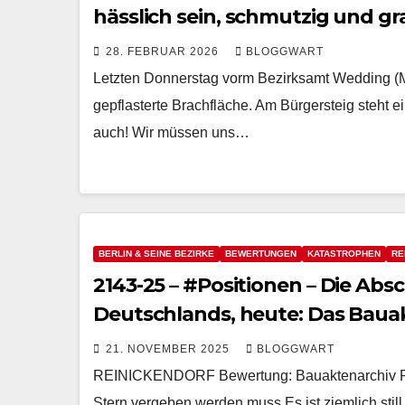
hässlich sein, schmutzig und gra
28. FEBRUAR 2026
BLOGGWART
Letzten Donnerstag vorm Bezirksamt Wedding (Mitt
gepflasterte Brachfläche. Am Bürgersteig steht e
auch! Wir müssen uns…
BERLIN & SEINE BEZIRKE
BEWERTUNGEN
KATASTROPHEN
RE
2143-25 – #Positionen – Die Ab
Deutschlands, heute: Das Baua
21. NOVEMBER 2025
BLOGGWART
REINICKENDORF Bewertung: Bauaktenarchiv Rein
Stern vergeben werden muss Es ist ziemlich stil