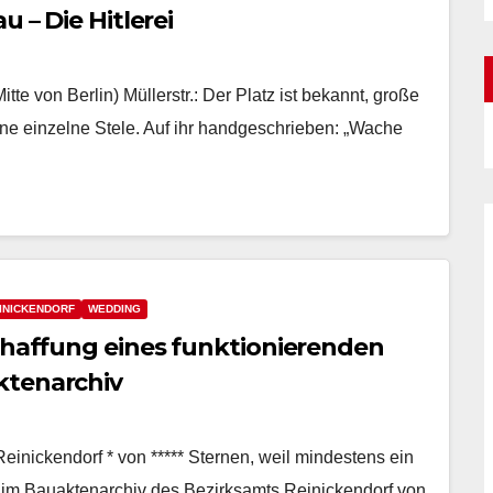
u – Die Hitlerei
e von Berlin) Müllerstr.: Der Platz ist bekannt, große
ine einzelne Stele. Auf ihr handgeschrieben: „Wache
INICKENDORF
WEDDING
schaffung eines funktionierenden
ktenarchiv
ickendorf * von ***** Sternen, weil mindestens ein
l im Bauaktenarchiv des Bezirksamts Reinickendorf von