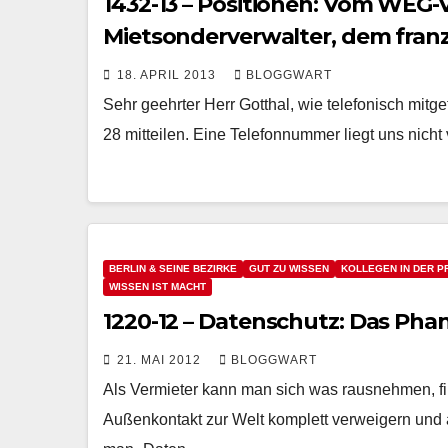
1432-13 – Positionen: Vom WEG-
Mietsonderverwalter, dem franz
dem Mieter in Berlin
18. APRIL 2013
BLOGGWART
Sehr geehrter Herr Gotthal, wie telefonisch mit
28 mitteilen. Eine Telefonnummer liegt uns nich
BERLIN & SEINE BEZIRKE
GUT ZU WISSEN
KOLLEGEN IN DER P
WISSEN IST MACHT
1220-12 – Datenschutz: Das Pha
21. MAI 2012
BLOGGWART
Als Vermieter kann man sich was rausnehmen, fi
Außenkontakt zur Welt komplett verweigern und a