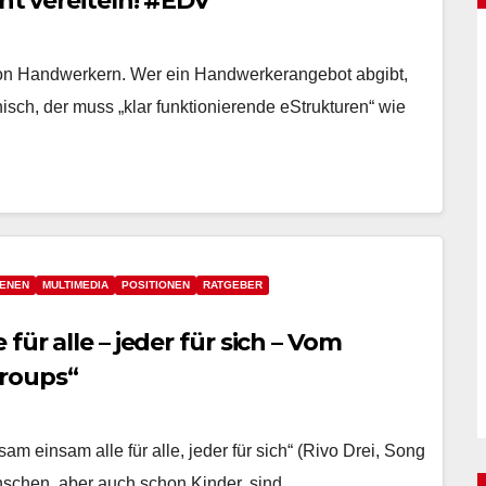
ht vereiteln! #EDV
 von Handwerkern. Wer ein Handwerkerangebot abgibt,
isch, der muss „klar funktionierende eStrukturen“ wie
ENEN
MULTIMEDIA
POSITIONEN
RATGEBER
für alle – jeder für sich – Vom
groups“
m einsam alle für alle, jeder für sich“ (Rivo Drei, Song
enschen, aber auch schon Kinder, sind…