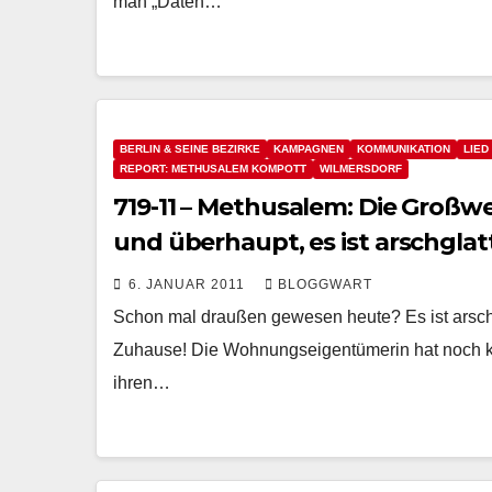
man „Daten…
BERLIN & SEINE BEZIRKE
KAMPAGNEN
KOMMUNIKATION
LIED
REPORT: METHUSALEM KOMPOTT
WILMERSDORF
719-11 – Methusalem: Die Groß
und überhaupt, es ist arschglat
6. JANUAR 2011
BLOGGWART
Schon mal draußen gewesen heute? Es ist arsch
Zuhause! Die Wohnungseigentümerin hat noch kein
ihren…