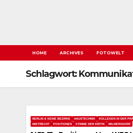
HOME
ARCHIVES
FOTOWELT
Schlagwort:
Kommunikat
BERLIN & SEINE BEZIRKE
HAUSTECHNIK
KOLLEGEN IN DER PR
MIETRECHT
POSITIONEN
STIMME DER KRITIK
WILMERSDORF