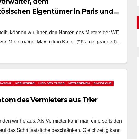
Verwalter, dem
ösischen Eigentümer in Paris und
geteilt, können wir Ihnen den Namen des Mieters der WE
t vor. Mietername: Maximilian Kaller (* Name geändert)…
RÄSENZ
KREUZBERG
LIED DES TAGES
METAEBENEN
SINNSUCHE
ntom des Vermieters aus Trier
nden wir heraus. Als Vermieter kann man einerseits den
uf das Schriftsätzliche beschränken. Gleichzeitig kann