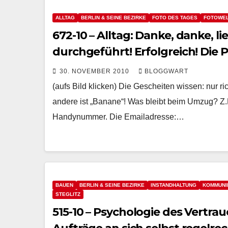
ALLTAG
BERLIN & SEINE BEZIRKE
FOTO DES TAGES
FOTOWE
672-10 – Alltag: Danke, danke, l
durchgeführt! Erfolgreich! Die 
30. NOVEMBER 2010
BLOGGWART
(aufs Bild klicken) Die Gescheiten wissen: nur ri
andere ist „Banane“! Was bleibt beim Umzug? Z.
Handynummer. Die Emailadresse:…
BAUEN
BERLIN & SEINE BEZIRKE
INSTANDHALTUNG
KOMMUNI
STEGLITZ
515-10 – Psychologie des Vertr