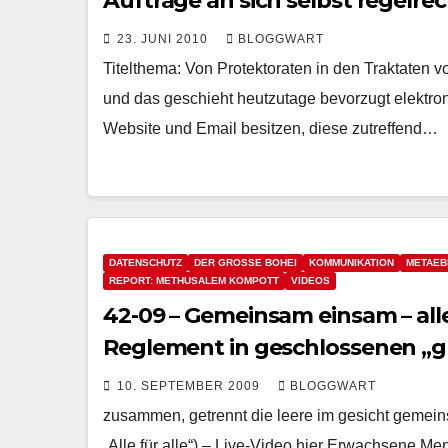
Aufträge an sich selbst regelrec
23. JUNI 2010
BLOGGWART
Titelthema: Von Protektoraten in den Traktaten
und das geschieht heutzutage bevorzugt elektron
Website und Email besitzen, diese zutreffend…
DATENSCHUTZ
DER GROSSE BOHEI
KOMMUNIKATION
METAEB
REPORT: METHUSALEM KOMPOTT
VIDEOS
42-09 – Gemeinsam einsam – alle 
Reglement in geschlossenen „
10. SEPTEMBER 2009
BLOGGWART
zusammen, getrennt die leere im gesicht gemeinsa
„Alle für alle“) – Live-Video hier Erwachsene M