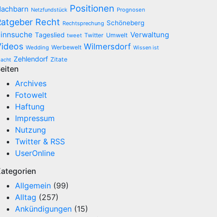
Positionen
achbarn
Netzfundstück
Prognosen
Recht
Ratgeber
Schöneberg
Rechtsprechung
innsuche
Verwaltung
Tageslied
Twitter
Umwelt
tweet
Videos
Wilmersdorf
Werbewelt
Wedding
Wissen ist
Zehlendorf
Zitate
acht
eiten
Archives
Fotowelt
Haftung
Impressum
Nutzung
Twitter & RSS
UserOnline
ategorien
Allgemein
(99)
Alltag
(257)
Ankündigungen
(15)