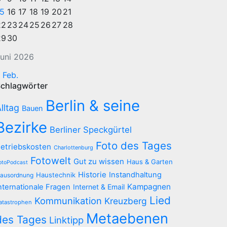
15
16
17
18
19
20
21
22
23
24
25
26
27
28
29
30
uni 2026
 Feb.
chlagwörter
Berlin & seine
lltag
Bauen
Bezirke
Berliner Speckgürtel
Foto des Tages
etriebskosten
Charlottenburg
Fotowelt
Gut zu wissen
Haus & Garten
otoPodcast
Historie
Instandhaltung
Haustechnik
ausordnung
Kampagnen
nternationale Fragen
Internet & Email
Lied
Kommunikation
Kreuzberg
atastrophen
Metaebenen
des Tages
Linktipp