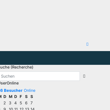
uche (Recherche)
serOnline
26 Besucher
Online
M
D
M
D
F
S
S
2
3
4
5
6
7
8
9
10
11
12
13
14