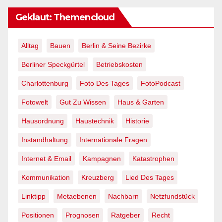
Linktipp
Metaebenen
Nachbarn
Netzfundstück
Positionen
Prognosen
Ratgeber
Recht
Rechtsprechung
Schöneberg
Sinnsuche
Tageslied
Tweet
Twitter
Umwelt
Verwaltung
Videos
Wedding
Werbewelt
Wilmersdorf
Wissen Ist Macht
Zehlendorf
Zitate
Seiten
Archives
Fotowelt