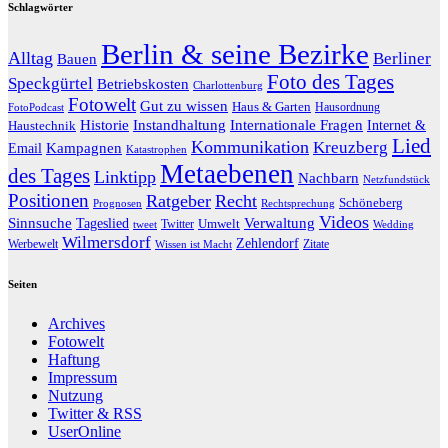
Schlagwörter
Berlin & seine Bezirke
Alltag
Berliner
Bauen
Foto des Tages
Speckgürtel
Betriebskosten
Charlottenburg
Fotowelt
Gut zu wissen
Haus & Garten
Hausordnung
FotoPodcast
Historie
Instandhaltung
Internationale Fragen
Internet &
Haustechnik
Lied
Kommunikation
Kreuzberg
Kampagnen
Email
Katastrophen
Metaebenen
des Tages
Linktipp
Nachbarn
Netzfundstück
Positionen
Ratgeber
Recht
Schöneberg
Prognosen
Rechtsprechung
Videos
Sinnsuche
Verwaltung
Tageslied
Twitter
Umwelt
tweet
Wedding
Wilmersdorf
Zehlendorf
Werbewelt
Zitate
Wissen ist Macht
Seiten
Archives
Fotowelt
Haftung
Impressum
Nutzung
Twitter & RSS
UserOnline