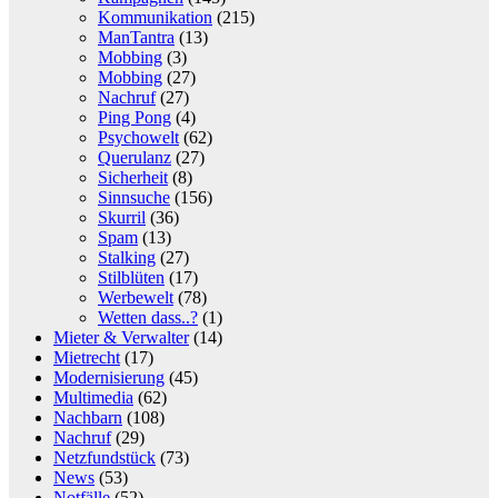
Kommunikation
(215)
ManTantra
(13)
Mobbing
(3)
Mobbing
(27)
Nachruf
(27)
Ping Pong
(4)
Psychowelt
(62)
Querulanz
(27)
Sicherheit
(8)
Sinnsuche
(156)
Skurril
(36)
Spam
(13)
Stalking
(27)
Stilblüten
(17)
Werbewelt
(78)
Wetten dass..?
(1)
Mieter & Verwalter
(14)
Mietrecht
(17)
Modernisierung
(45)
Multimedia
(62)
Nachbarn
(108)
Nachruf
(29)
Netzfundstück
(73)
News
(53)
Notfälle
(52)