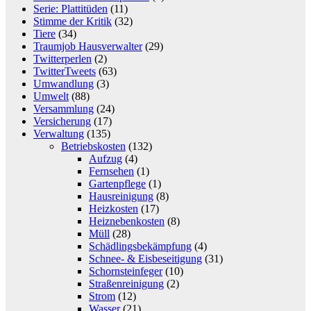
Serie: Plattitüden
(11)
Stimme der Kritik
(32)
Tiere
(34)
Traumjob Hausverwalter
(29)
Twitterperlen
(2)
TwitterTweets
(63)
Umwandlung
(3)
Umwelt
(88)
Versammlung
(24)
Versicherung
(17)
Verwaltung
(135)
Betriebskosten
(132)
Aufzug
(4)
Fernsehen
(1)
Gartenpflege
(1)
Hausreinigung
(8)
Heizkosten
(17)
Heiznebenkosten
(8)
Müll
(28)
Schädlingsbekämpfung
(4)
Schnee- & Eisbeseitigung
(31)
Schornsteinfeger
(10)
Straßenreinigung
(2)
Strom
(12)
Wasser
(21)