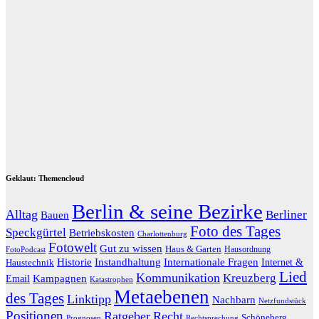
Geklaut: Themencloud
Berlin & seine Bezirke
Alltag
Berliner
Bauen
Foto des Tages
Speckgürtel
Betriebskosten
Charlottenburg
Fotowelt
Gut zu wissen
Haus & Garten
Hausordnung
FotoPodcast
Historie
Instandhaltung
Internationale Fragen
Internet &
Haustechnik
Lied
Kommunikation
Kreuzberg
Kampagnen
Email
Katastrophen
Metaebenen
des Tages
Linktipp
Nachbarn
Netzfundstück
Positionen
Ratgeber
Recht
Schöneberg
Prognosen
Rechtsprechung