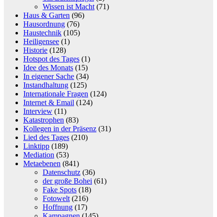
Wissen ist Macht
(71)
Haus & Garten
(96)
Hausordnung
(76)
Haustechnik
(105)
Heiligensee
(1)
Historie
(128)
Hotspot des Tages
(1)
Idee des Monats
(15)
In eigener Sache
(34)
Instandhaltung
(125)
Internationale Fragen
(124)
Internet & Email
(124)
Interview
(11)
Katastrophen
(83)
Kollegen in der Präsenz
(31)
Lied des Tages
(210)
Linktipp
(189)
Mediation
(53)
Metaebenen
(841)
Datenschutz
(36)
der große Bohei
(61)
Fake Spots
(18)
Fotowelt
(216)
Hoffnung
(17)
Kampagnen
(145)