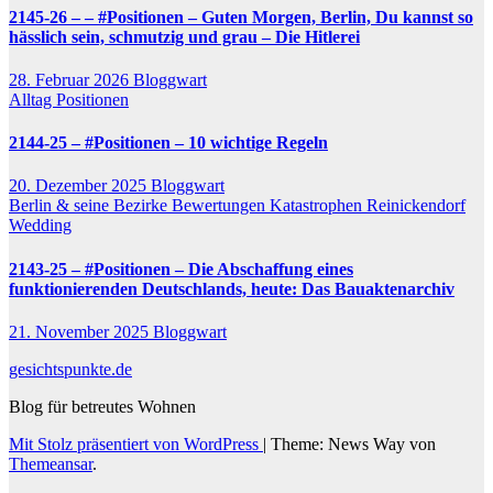
2145-26 – – #Positionen – Guten Morgen, Berlin, Du kannst so
hässlich sein, schmutzig und grau – Die Hitlerei
28. Februar 2026
Bloggwart
Alltag
Positionen
2144-25 – #Positionen – 10 wichtige Regeln
20. Dezember 2025
Bloggwart
Berlin & seine Bezirke
Bewertungen
Katastrophen
Reinickendorf
Wedding
2143-25 – #Positionen – Die Abschaffung eines
funktionierenden Deutschlands, heute: Das Bauaktenarchiv
21. November 2025
Bloggwart
gesichtspunkte.de
Blog für betreutes Wohnen
Mit Stolz präsentiert von WordPress
|
Theme: News Way von
Themeansar
.