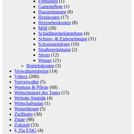
Fernsehen
(1)
Gartenpflege
(1)
Hausreinigung
(8)
Heizkosten
(17)
Heiznebenkosten
(8)
Müll
(28)
Schädlingsbekämpfung
(4)
Schnee- & Eisbeseitigung
(31)
Schornsteinfeger
(10)
Straßenreinigung
(2)
Strom
(12)
Wasser
(21)
Betriebskosten
(3)
Verwaltungsbeirat
(14)
Videos
(200)
Vorverwalter
(5)
Wartung & Pflege
(68)
Webschnipsel des Tages
(15)
Website-Statistik
(4)
Wirtschaftsplan
(1)
Wutgebloggt
(5)
Zielfinder
(30)
Zitate
(98)
Zukunft
(33)
§ 35a EStG
(4)