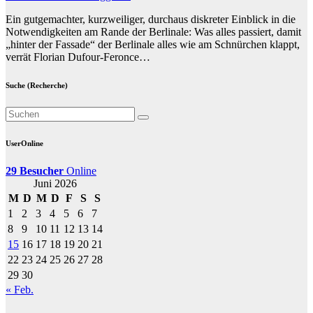
Ein gutgemachter, kurzweiliger, durchaus diskreter Einblick in die
Notwendigkeiten am Rande der Berlinale: Was alles passiert, damit
„hinter der Fassade“ der Berlinale alles wie am Schnürchen klappt,
verrät Florian Dufour-Feronce…
Suche (Recherche)
UserOnline
29 Besucher
Online
Juni 2026
M
D
M
D
F
S
S
1
2
3
4
5
6
7
8
9
10
11
12
13
14
15
16
17
18
19
20
21
22
23
24
25
26
27
28
29
30
« Feb.