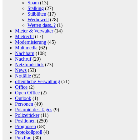
Spam
(13)
Stalking
(27)
Stilblüten
(17)
Werbewelt
(78)
Wetten dass..?
(1)
Mieter & Verwalter
(14)
Mietrecht
(17)
Modernisierung
(45)
Multimedia
(62)
Nachbarn
(108)
Nachruf
(29)
Netzfundstück
(73)
News
(53)
Notfälle
(52)
öffentliche Verwaltung
(51)
Office
(2)
Open Office
(2)
Outlook
(1)
Personen
(49)
Polaroid des Tages
(9)
Polizeiticker
(11)
Positionen
(250)
Prognosen
(68)
Protokollproll
(4)
Putzfrau
(30)