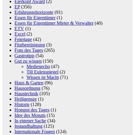
Eierkopf Award
(2)
EP
(356)
Erfahrungshorizonte
(91)
Essen für Eigentümer
(1)
Essen für Eigentümer Mieter & Verwalter
(40)
ETV
(1)
Excel
(2)
Feiertage
(42)
Flurbereinigung
(3)
Foto des Tages
(265)
Gastrotipp
(54)
Gut zu wissen
(150)
Medienecho
(47)
Till Eulenspiegel
(2)
Wissen ist Macht
(71)
Haus & Garten
(96)
Hausordnung
(76)
Haustechnik
(105)
Heiligensee
(1)
Historie
(128)
Hotspot des Tages
(1)
Idee des Monats
(15)
In eigener Sache
(34)
Instandhaltung
(125)
Internationale Fragen
(124)