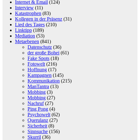
Internet & Email
(124)
Interview
(11)
Katastrophen
(83)
Kollegen in der Präsenz
(31)
Lied des Tages
(210)
Linktipp
(189)
Mediation
(53)
Metaebenen
(841)
Datenschutz
(36)
der große Bohei
(61)
Fake Spots
(18)
Fotowelt
(216)
Hoffnung
(17)
Kampagnen
(145)
Kommunikation
(215)
ManTantra
(13)
Mobbing
(3)
Mobbing
(27)
Nachruf
(27)
Ping Pong
(4)
Psychowelt
(62)
Querulanz
(27)
Sicherheit
(8)
Sinnsuche
(156)
Skurril
(36)