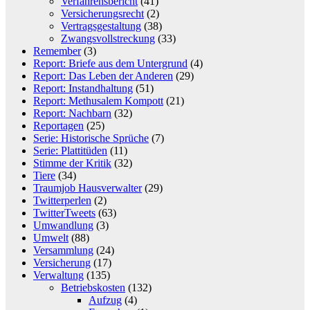
Verfahrensbericht
(41)
Versicherungsrecht
(2)
Vertragsgestaltung
(38)
Zwangsvollstreckung
(33)
Remember
(3)
Report: Briefe aus dem Untergrund
(4)
Report: Das Leben der Anderen
(29)
Report: Instandhaltung
(51)
Report: Methusalem Kompott
(21)
Report: Nachbarn
(32)
Reportagen
(25)
Serie: Historische Sprüche
(7)
Serie: Plattitüden
(11)
Stimme der Kritik
(32)
Tiere
(34)
Traumjob Hausverwalter
(29)
Twitterperlen
(2)
TwitterTweets
(63)
Umwandlung
(3)
Umwelt
(88)
Versammlung
(24)
Versicherung
(17)
Verwaltung
(135)
Betriebskosten
(132)
Aufzug
(4)