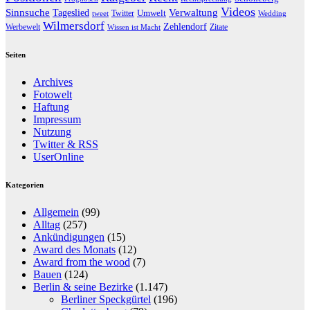
Videos
Sinnsuche
Verwaltung
Tageslied
Twitter
Umwelt
tweet
Wedding
Wilmersdorf
Zehlendorf
Werbewelt
Zitate
Wissen ist Macht
Seiten
Archives
Fotowelt
Haftung
Impressum
Nutzung
Twitter & RSS
UserOnline
Kategorien
Allgemein
(99)
Alltag
(257)
Ankündigungen
(15)
Award des Monats
(12)
Award from the wood
(7)
Bauen
(124)
Berlin & seine Bezirke
(1.147)
Berliner Speckgürtel
(196)