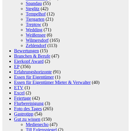
Spandau
(55)
Steglitz
(42)
Tempelhof
(12)
Tiergarten
(21)
Treptow
(3)
Wedding
(71)
Weißensee
(6)
Wilmersdorf
(165)
Zehlendorf
(113)
Bewertungen
(15)
Branchen & Berufe
(47)
Eierkopf Award
(2)
EP
(356)
Erfahrungshorizonte
(91)
Essen für Eigentümer
(1)
Essen für Eigentümer Mieter & Verwalter
(40)
ETV
(1)
Excel
(2)
Feiertage
(42)
Flurbereinigung
(3)
Foto des Tages
(265)
Gastrotipp
(54)
Gut zu wissen
(150)
Medienecho
(47)
Till Eulenspiegel
(2)