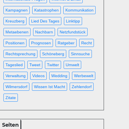
Kampagnen
Katastrophen
Kommunikation
Kreuzberg
Lied Des Tages
Linktipp
Metaebenen
Nachbarn
Netzfundstück
Positionen
Prognosen
Ratgeber
Recht
Rechtsprechung
Schöneberg
Sinnsuche
Tageslied
Tweet
Twitter
Umwelt
Verwaltung
Videos
Wedding
Werbewelt
Wilmersdorf
Wissen Ist Macht
Zehlendorf
Zitate
Seiten