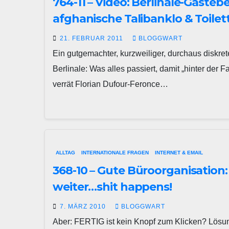
764-11 – Video: Berlinale-Gäste
afghanische Talibanklo & Toilet
21. FEBRUAR 2011
BLOGGWART
Ein gutgemachter, kurzweiliger, durchaus diskre
Berlinale: Was alles passiert, damit „hinter der 
verrät Florian Dufour-Feronce…
ALLTAG
INTERNATIONALE FRAGEN
INTERNET & EMAIL
368-10 – Gute Büroorganisation
weiter…shit happens!
7. MÄRZ 2010
BLOGGWART
Aber: FERTIG ist kein Knopf zum Klicken? Lös