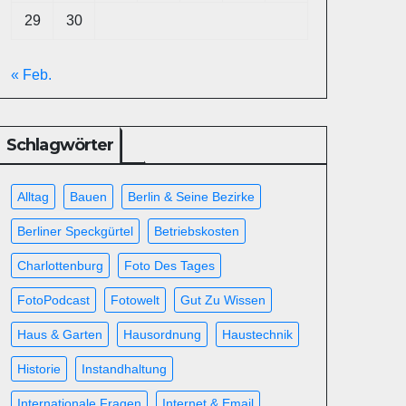
29
30
« Feb.
Schlagwörter
Alltag
Bauen
Berlin & Seine Bezirke
Berliner Speckgürtel
Betriebskosten
Charlottenburg
Foto Des Tages
FotoPodcast
Fotowelt
Gut Zu Wissen
Haus & Garten
Hausordnung
Haustechnik
Historie
Instandhaltung
Internationale Fragen
Internet & Email