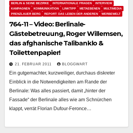
BERLIN & SEINE BEZIRKE
INTERNATIONALE FRAGEN
INTERVIEW
KAMPAGNEN
KOMMUNIKATION
LINKTIPP
METAEBENEN
MULTIMEDIA
PRENZLAUER BERG
REPORT: DAS LEBEN DER ANDEREN
WERBEWELT
764-11 – Video: Berlinale-
Gästebetreuung, Roger Willemsen,
das afghanische Talibanklo &
Toilettenpapier!
21. FEBRUAR 2011
BLOGGWART
Ein gutgemachter, kurzweiliger, durchaus diskreter
Einblick in die Notwendigkeiten am Rande der
Berlinale: Was alles passiert, damit „hinter der
Fassade“ der Berlinale alles wie am Schnürchen
klappt, verrät Florian Dufour-Feronce…