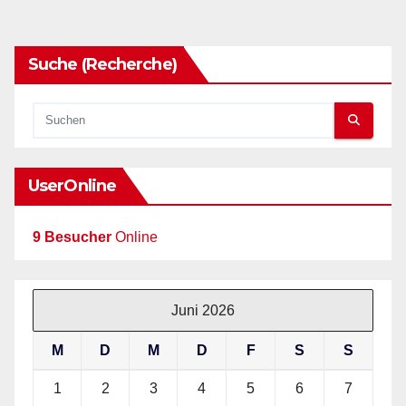
Suche (Recherche)
UserOnline
9 Besucher
Online
Juni 2026
M
D
M
D
F
S
S
1
2
3
4
5
6
7