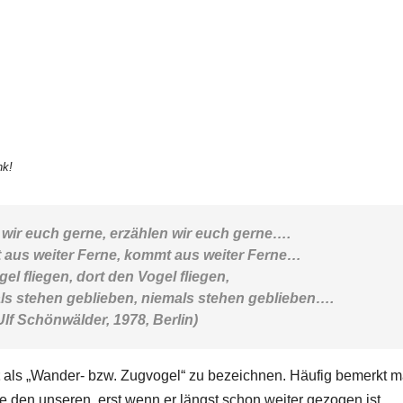
nk!
 wir euch gerne, erzählen wir euch gerne….
 aus weiter Ferne, kommt aus weiter Ferne…
gel fliegen, dort den Vogel fliegen,
als stehen geblieben, niemals stehen geblieben….
lf Schönwälder, 1978, Berlin)
als „Wander- bzw. Zugvogel“ zu bezeichnen. Häufig bemerkt 
e den unseren, erst wenn er längst schon weiter gezogen ist.