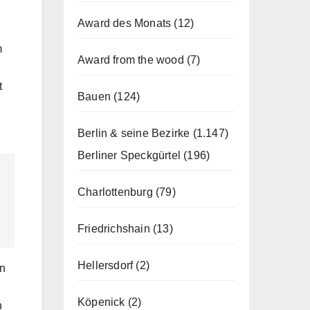
Award des Monats
(12)
m
Award from the wood
(7)
t
Bauen
(124)
Berlin & seine Bezirke
(1.147)
Berliner Speckgürtel
(196)
Charlottenburg
(79)
Friedrichshain
(13)
Hellersdorf
(2)
rn
Köpenick
(2)
n