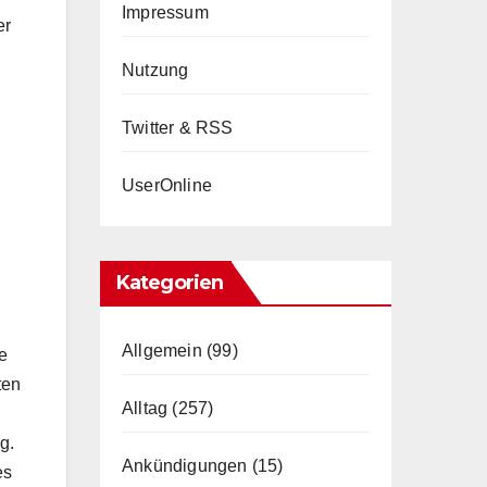
Impressum
er
Nutzung
Twitter & RSS
UserOnline
Kategorien
Allgemein
(99)
e
ten
Alltag
(257)
g.
Ankündigungen
(15)
es