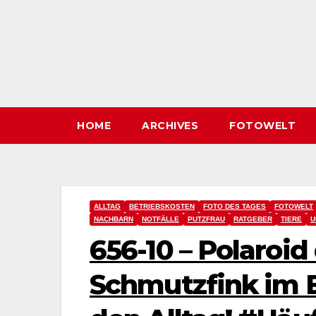
HOME
ARCHIVES
FOTOWELT
ALLTAG
BETRIEBSKOSTEN
FOTO DES TAGES
FOTOWELT
NACHBARN
NOTFÄLLE
PUTZFRAU
RATGEBER
TIERE
U
656-10 – Polaroid
Schmutzfink im Be