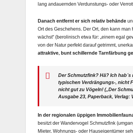
lang andauernden Verdunstungs- oder Verrot
Danach entfernt er sich relativ behände
und
Ort des Geschehens. Der Ort, den kann man hin
wächst“ (berolinisch etwa für: „einem egal g
von der Natur perfekt darauf getrimmt, unerka
attraktive, bunt schillernde Tarnfärbung g
Der Schmutzfink? Hä? Ich hab´s n
typischen Verdrängungs-, nicht F
nicht gut zu Vögeln! („Der Schmu
Ausgabe 23, Paperback, Verlag: V
In der regionalen üppigen Immobilienfaun
besitzt der Wandervogel Schmutzfink (
umgang
Mieter, Wohnungs- oder Hauseigentümer sehe