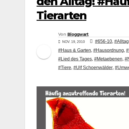
den Alltag! #Häu
Tierarten
Von
Bloggwart
#656-10
,
#Alltag
NOV. 19, 2010
#Haus & Garten
,
#Hausordnung
,
#
#Lied des Tages
,
#Metaebenen
,
#
#Tiere
,
#Ulf Schoenwälder
,
#Umwe