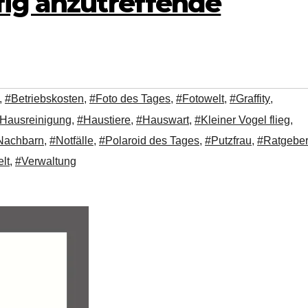
fig anzutreffende
,
#Betriebskosten
,
#Foto des Tages
,
#Fotowelt
,
#Graffity
,
Hausreinigung
,
#Haustiere
,
#Hauswart
,
#Kleiner Vogel flieg
,
Nachbarn
,
#Notfälle
,
#Polaroid des Tages
,
#Putzfrau
,
#Ratgebe
lt
,
#Verwaltung