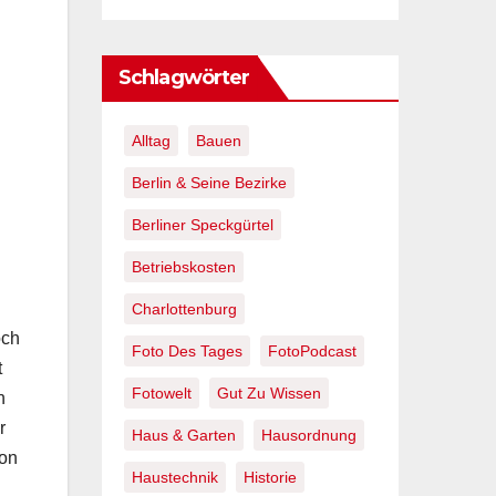
Schlagwörter
Alltag
Bauen
Berlin & Seine Bezirke
Berliner Speckgürtel
Betriebskosten
Charlottenburg
och
Foto Des Tages
FotoPodcast
t
Fotowelt
Gut Zu Wissen
n
r
Haus & Garten
Hausordnung
hon
Haustechnik
Historie