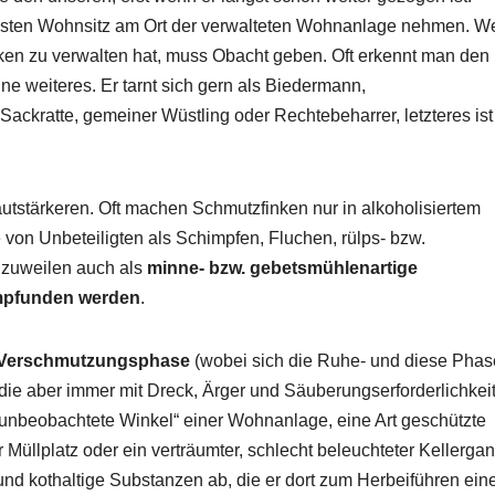
festen Wohnsitz am Ort der verwalteten Wohnanlage nehmen. W
nken zu verwalten hat, muss Obacht geben. Oft erkennt man den
e weiteres. Er tarnt sich gern als Biedermann,
Sackratte, gemeiner Wüstling oder Rechtebeharrer, letzteres ist
Lautstärkeren. Oft machen Schmutzfinken nur in alkoholisiertem
von Unbeteiligten als Schimpfen, Fluchen, rülps- bzw.
 zuweilen auch als
minne- bzw. gebetsmühlenartige
empfunden werden
.
en Verschmutzungsphase
(wobei sich die Ruhe- und diese Phas
 die aber immer mit Dreck, Ärger und Säuberungserforderlichkei
 „unbeobachtete Winkel“ einer Wohnanlage, eine Art geschützte
Müllplatz oder ein verträumter, schlecht beleuchteter Kellergan
 und kothaltige Substanzen ab, die er dort zum Herbeiführen ein