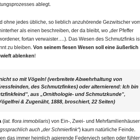
tungsprozesses ablegt.
 ohne jedes übliche, so lieblich anzuhörende Gezwitscher vo
terher als einen beschreiben, der da bleibt, wo „der Pfeffer
ewordener, fortan verwaister….). Das Wesen des Schmutzfinks is
nnt zu bleiben.
Von seinem fiesen Wesen soll eine äußerlich
ewieft ablenken
!
icht so mit Vögeln! (verbreitete Abwehrhaltung von
ressfeinden, des Schmutzfinkes) oder alternierend: Ich bin
tzfinkfeind“, aus „Ornithologie- und Schmutzkunde“,
ögelfrei & Zugenäht, 1888, broschiert, 22 Seiten)
a
(
lat. flora immobilaris
) von Ein-, Zwei- und Mehrfamilienhäuse
ssprachlich auch „der Schmierfink“
) kaum natürliche Feinde.
n das immer heimlich agierende Federviech selten oder fühle