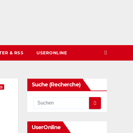
TER & RSS
USERONLINE
Suche (Recherche)
EN
UserOnline