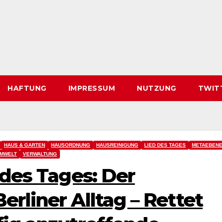
HAFTUNG
IMPRESSUM
NUTZUNG
TWIT
HAUS & GARTEN
HAUSORDNUNG
HAUSREINIGUNG
LIED DES TAGES
METAEBEN
MWELT
VERWALTUNG
 des Tages: Der
rliner Alltag – Rettet