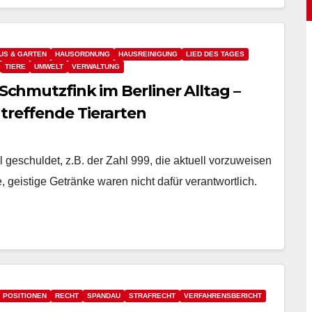
US & GARTEN
HAUSORDNUNG
HAUSREINIGUNG
LIED DES TAGES
TIERE
UMWELT
VERWALTUNG
 Schmutzfink im Berliner Alltag –
treffende Tierarten
 geschuldet, z.B. der Zahl 999, die aktuell vorzuweisen
, geistige Getränke waren nicht dafür verantwortlich.
POSITIONEN
RECHT
SPANDAU
STRAFRECHT
VERFAHRENSBERICHT