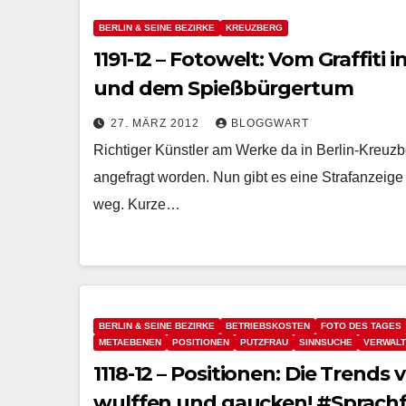
BERLIN & SEINE BEZIRKE
KREUZBERG
1191-12 – Fotowelt: Vom Graffiti
und dem Spießbürgertum
27. MÄRZ 2012
BLOGGWART
Richtiger Künstler am Werke da in Berlin-Kreuzbe
angefragt worden. Nun gibt es eine Strafanzeig
weg. Kurze…
BERLIN & SEINE BEZIRKE
BETRIEBSKOSTEN
FOTO DES TAGES
METAEBENEN
POSITIONEN
PUTZFRAU
SINNSUCHE
VERWAL
1118-12 – Positionen: Die Trends
wulffen und gaucken! #Sprachf