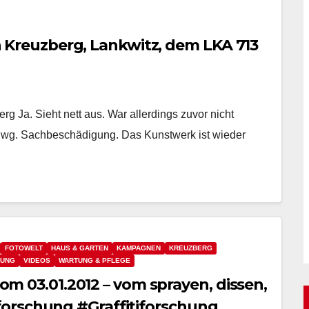
 in Kreuzberg, Lankwitz, dem LKA 713
rg Ja. Sieht nett aus. War allerdings zuvor nicht
e wg. Sachbeschädigung. Das Kunstwerk ist wieder
FOTOWELT
HAUS & GARTEN
KAMPAGNEN
KREUZBERG
TUNG
VIDEOS
WARTUNG & PFLEGE
 vom 03.01.2012 – vom sprayen, dissen,
orschung #Graffitiforschung