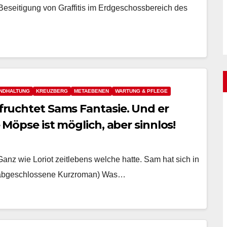
eseitigung von Graffitis im Erdgeschossbereich des
ANDHALTUNG
KREUZBERG
METAEBENEN
WARTUNG & PFLEGE
efruchtet Sams Fantasie. Und er
in Leben ohne Möpse ist möglich, aber sinnlos!
Ganz wie Loriot zeitlebens welche hatte. Sam hat sich in
(Der abgeschlossene Kurzroman) Was…