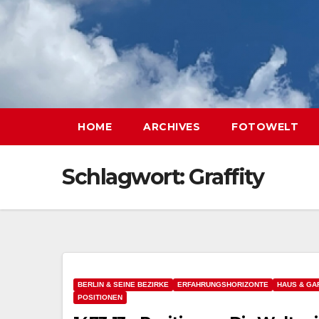
HOME
ARCHIVES
FOTOWELT
Schlagwort:
Graffity
BERLIN & SEINE BEZIRKE
ERFAHRUNGSHORIZONTE
HAUS & GA
POSITIONEN