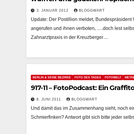
3. JANUAR 2012
BLOGGWART
Update: Der Postillion meldet, Bundespräsident
angerufen und ihnen verboten, ….doch lest selbs
Zahnarztpraxis in der Kreuzberger…
BERLIN & SEINE BEZIRKE
FOTO DES TAGES
FOTOWELT
META
917-11 – FotoPodcast: Ein Graffi
8. JUNI 2011
BLOGGWART
Und damit das im Zusammenhang sieht, noch ei
Schmierfinken? Antwort gibt sich bitte jeder selbs