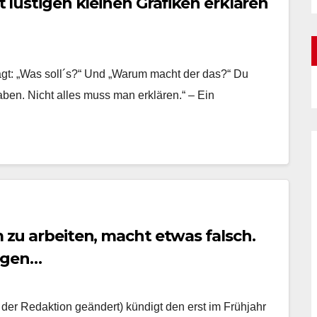
it lustigen kleinen Grafiken erklären
agt: „Was soll´s?“ Und „Warum macht der das?“ Du
aben. Nicht alles muss man erklären.“ – Ein
m zu arbeiten, macht etwas falsch.
egen…
 der Redaktion geändert) kündigt den erst im Frühjahr