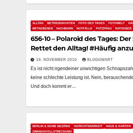
ALLTAG
BETRIEBSKOSTEN
FOTO DES TAGES
FOTOWELT
HA
METAEBENEN
NACHBARN
NOTFÄLLE
PUTZFRAU
RATGEBER
656-10 – Polaroid des Tages: Der
Rettet den Alltag! #Häufig anzu
19. NOVEMBER 2010
BLOGGWART
Es ist nicht irgendeiner unwichtigen Schnapszahl
keine schlechte Leistung ist. Nein, berauschende
Und doch kommt er…
BERLIN & SEINE BEZIRKE
GERICHTSBARKEIT
HAUS & GARTEN
ZWANGSVOLLSTRECKUNG