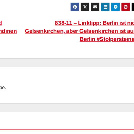
d
838-11 – Linktipp: Berlin ist ni
ondinen
Gelsenkirchen, aber Gelsenkirchen ist a
Berlin #Stolperstein
ebe.