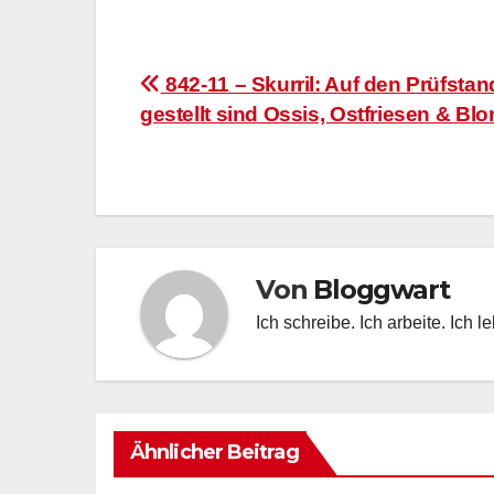
Beitragsnavigation
842-11 – Skurril: Auf den Prüfstan
gestellt sind Ossis, Ostfriesen & Bl
Von
Bloggwart
Ich schreibe. Ich arbeite. Ich l
Ähnlicher Beitrag