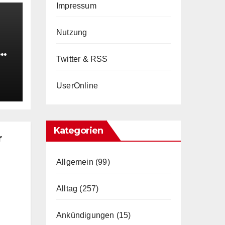
Impressum
Nutzung
e
Twitter & RSS
UserOnline
en
Kategorien
r
Allgemein
(99)
Alltag
(257)
Ankündigungen
(15)