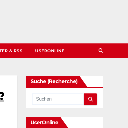
TER & RSS
USERONLINE
Suche (Recherche)
?
UserOnline