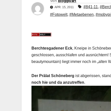
Von
Bloggwart
#841-11
,
#Berc
APR. 15, 2011
#Fotowelt
,
#Metaebenen
,
#mobypi
Berchtesgadener Eck
, Kneipe in Schöneber
geschlossen, ausschlafen und ausnüchtern! So
beautymountain) liegt immer noch im „alten We
Der Prälat Schöneberg
ist abgerissen, stand
noch hie und da anzutreffen
.