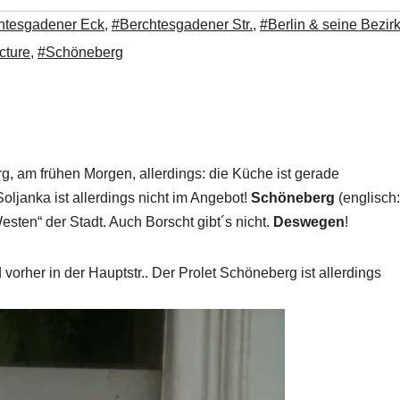
htesgadener Eck
,
#Berchtesgadener Str.
,
#Berlin & seine Bezir
cture
,
#Schöneberg
g, am frühen Morgen, allerdings: die Küche ist gerade
ljanka ist allerdings nicht im Angebot!
Schöneberg
(englisch:
sten“ der Stadt. Auch Borscht gibt´s nicht.
Deswegen
!
 vorher in der Hauptstr.. Der Prolet Schöneberg ist allerdings