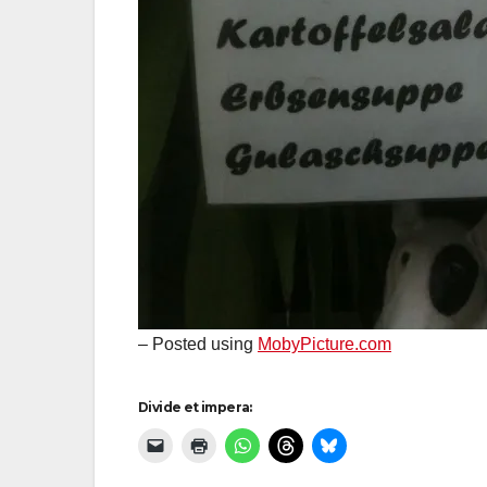
– Posted using
MobyPicture.com
Divide et impera: