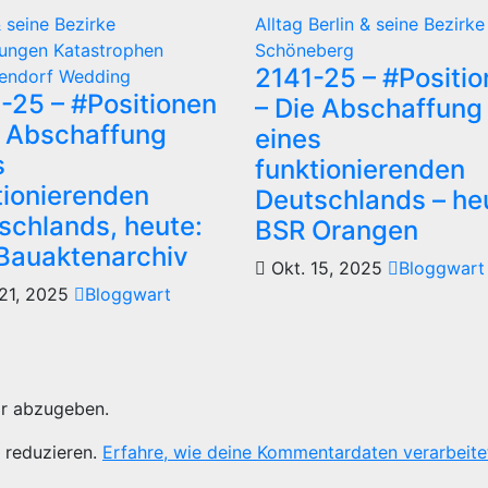
& seine Bezirke
Alltag
Berlin & seine Bezirke
tungen
Katastrophen
Schöneberg
2141-25 – #Positi
kendorf
Wedding
-25 – #Positionen
– Die Abschaffung
e Abschaffung
eines
s
funktionierenden
tionierenden
Deutschlands – he
schlands, heute:
BSR Orangen
Bauaktenarchiv
Okt. 15, 2025
Bloggwart
21, 2025
Bloggwart
r abzugeben.
 reduzieren.
Erfahre, wie deine Kommentardaten verarbeite