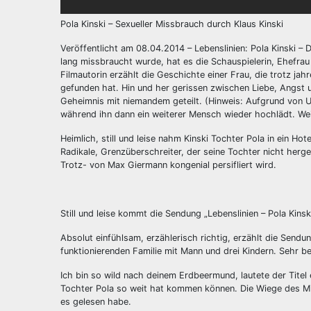
Pola Kinski – Sexueller Missbrauch durch Klaus Kinski
Veröffentlicht am 08.04.2014 – Lebenslinien: Pola Kinski –
lang missbraucht wurde, hat es die Schauspielerin, Ehefrau
Filmautorin erzählt die Geschichte einer Frau, die trotz j
gefunden hat. Hin und her gerissen zwischen Liebe, Angst u
Geheimnis mit niemandem geteilt. (Hinweis: Aufgrund von 
während ihn dann ein weiterer Mensch wieder hochlädt. Weil 
Heimlich, still und leise nahm Kinski Tochter Pola in ein Ho
Radikale, Grenzüberschreiter, der seine Tochter nicht her
Trotz- von Max Giermann kongenial persifliert wird.
Still und leise kommt die Sendung „Lebenslinien – Pola Kin
Absolut einfühlsam, erzählerisch richtig, erzählt die Sendu
funktionierenden Familie mit Mann und drei Kindern. Sehr b
Ich bin so wild nach deinem Erdbeermund, lautete der Tite
Tochter Pola so weit hat kommen können. Die Wiege des Miss
es gelesen habe.