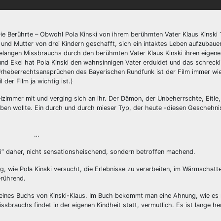
 Die Berührte – Obwohl Pola Kinski von ihrem berühmten Vater Klaus Kinski 
 und Mutter von drei Kindern geschafft, sich ein intaktes Leben aufzubaue
ahrelangen Missbrauchs durch den berühmten Vater Klaus Kinski ihren eigen
nd Ekel hat Pola Kinski den wahnsinnigen Vater erduldet und das schreckl
Urheberrechtsansprüchen des Bayerischen Rundfunk ist der Film immer wi
der Film ja wichtig ist.)
telzimmer mit und verging sich an ihr. Der Dämon, der Unbeherrschte, Eitle,
geben wollte. Ein durch und durch mieser Typ, der heute -diesen Geschehn
…
ski“ daher, nicht sensationsheischend, sondern betroffen machend.
ng, wie Pola Kinski versucht, die Erlebnisse zu verarbeiten, im Wärmschatte
erührend.
l eines Buchs von Kinski-Klaus. Im Buch bekommt man eine Ahnung, wie es 
brauchs findet in der eigenen Kindheit statt, vermutlich. Es ist lange her