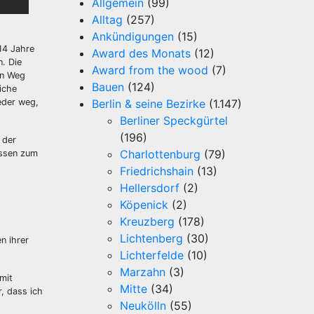
Allgemein
(99)
Alltag
(257)
Ankündigungen
(15)
14 Jahre
Award des Monats
(12)
n. Die
Award from the wood
(7)
en Weg
Bauen
(124)
iche
eder weg,
Berlin & seine Bezirke
(1.147)
Berliner Speckgürtel
(196)
 der
Charlottenburg
(79)
issen zum
Friedrichshain
(13)
Hellersdorf
(2)
Köpenick
(2)
Kreuzberg
(178)
Lichtenberg
(30)
n ihrer
Lichterfelde
(10)
Marzahn
(3)
mit
Mitte
(34)
, dass ich
Neukölln
(55)