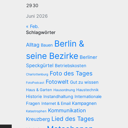
29
30
Juni 2026
« Feb.
Schlagwörter
Berlin &
Alltag
Bauen
seine Bezirke
Berliner
Speckgürtel
Betriebskosten
Foto des Tages
Charlottenburg
Fotowelt
Gut zu wissen
FotoPodcast
Haus & Garten
Haustechnik
Hausordnung
Historie
Instandhaltung
Internationale
Kampagnen
Fragen
Internet & Email
Kommunikation
Katastrophen
Lied des Tages
Kreuzberg