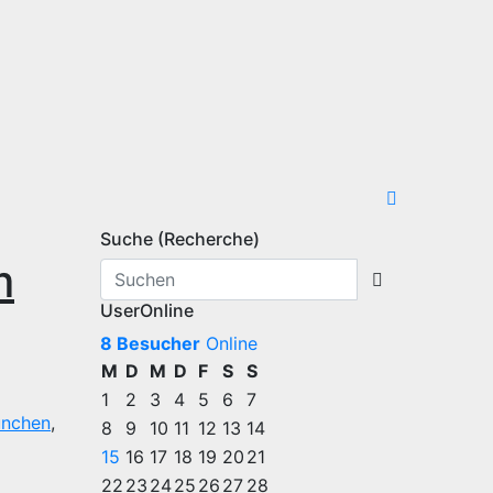
Suche (Recherche)
m
UserOnline
8 Besucher
Online
M
D
M
D
F
S
S
1
2
3
4
5
6
7
nchen
,
8
9
10
11
12
13
14
15
16
17
18
19
20
21
22
23
24
25
26
27
28