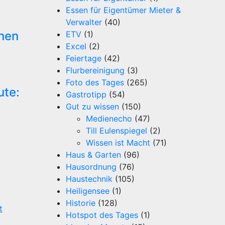
Essen für Eigentümer Mieter &
Verwalter
(40)
onen
ETV
(1)
Excel
(2)
Feiertage
(42)
Flurbereinigung
(3)
Foto des Tages
(265)
ute:
Gastrotipp
(54)
Gut zu wissen
(150)
Medienecho
(47)
Till Eulenspiegel
(2)
Wissen ist Macht
(71)
Haus & Garten
(96)
Hausordnung
(76)
Haustechnik
(105)
Heiligensee
(1)
Historie
(128)
t
Hotspot des Tages
(1)