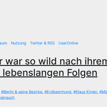
ssum
Nutzung
Twitter & RSS
UserOnline
r war so wild nach ihre
 lebenslangen Folgen
,
#Berlin & seine Bezirke
,
#Erdbeermund
,
#Klaus Kinski
,
#Mü
ssbrauch