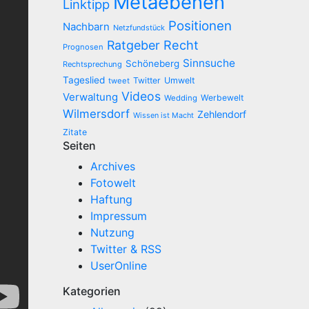
Metaebenen
Linktipp
Positionen
Nachbarn
Netzfundstück
Recht
Ratgeber
Prognosen
Sinnsuche
Schöneberg
Rechtsprechung
Tageslied
Twitter
Umwelt
tweet
Videos
Verwaltung
Werbewelt
Wedding
Wilmersdorf
Zehlendorf
Wissen ist Macht
Zitate
Seiten
Archives
Fotowelt
Haftung
Impressum
Nutzung
Twitter & RSS
UserOnline
Kategorien