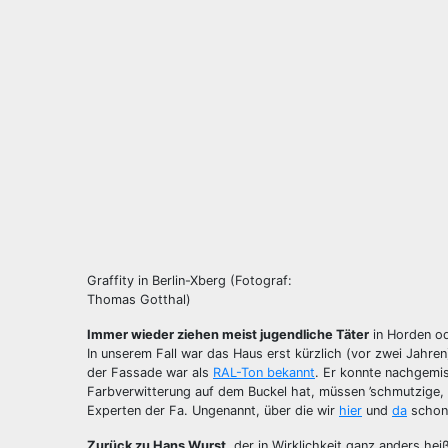
Graffity in Berlin-Xberg (Fotograf:
Thomas Gotthal)
Immer wieder ziehen meist jugendliche Täter
in Horden o
In unserem Fall war das Haus erst kürzlich (vor zwei Jahre
der Fassade war als
RAL-Ton bekannt
. Er konnte nachgemis
Farbverwitterung auf dem Buckel hat, müssen ’schmutzige, 
Experten der Fa. Ungenannt, über die wir
hier
und
da
schon 
Zurück zu Hans Wurst
, der in Wirklichkeit ganz anders hei