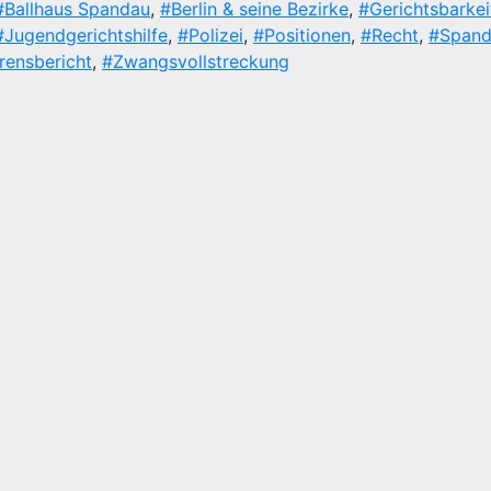
#Ballhaus Spandau
,
#Berlin & seine Bezirke
,
#Gerichtsbarkei
#Jugendgerichtshilfe
,
#Polizei
,
#Positionen
,
#Recht
,
#Spand
rensbericht
,
#Zwangsvollstreckung