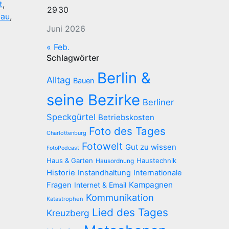
t
,
29
30
au
,
Juni 2026
« Feb.
Schlagwörter
Berlin &
Alltag
Bauen
seine Bezirke
Berliner
Speckgürtel
Betriebskosten
Foto des Tages
Charlottenburg
Fotowelt
Gut zu wissen
FotoPodcast
Haus & Garten
Haustechnik
Hausordnung
Historie
Instandhaltung
Internationale
Kampagnen
Fragen
Internet & Email
Kommunikation
Katastrophen
Lied des Tages
Kreuzberg