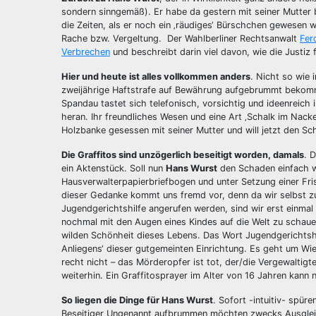
sondern sinngemäß). Er habe da gestern mit seiner Mutter 
die Zeiten, als er noch ein ‚räudiges‘ Bürschchen gewesen 
Rache bzw. Vergeltung. Der Wahlberliner Rechtsanwalt
Fer
Verbrechen
und beschreibt darin viel davon, wie die Justiz f
Hier und heute ist alles vollkommen anders
. Nicht so wie 
zweijährige Haftstrafe auf Bewährung aufgebrummt bekomm
Spandau tastet sich telefonisch, vorsichtig und ideenreich
heran. Ihr freundliches Wesen und eine Art ‚Schalk im Nacken
Holzbanke gesessen mit seiner Mutter und will jetzt den S
Die Graffitos sind unzögerlich beseitigt worden, damals
. 
ein Aktenstück. Soll nun
Hans Wurst
den Schaden einfach w
Hausverwalterpapierbriefbogen und unter Setzung einer Fr
dieser Gedanke kommt uns fremd vor, denn da wir selbst z
Jugendgerichtshilfe angerufen werden, sind wir erst einmal
nochmal mit den Augen eines Kindes auf die Welt zu schau
wilden Schönheit dieses Lebens. Das Wort Jugendgerichtshilf
Anliegens‘ dieser gutgemeinten Einrichtung. Es geht um Wi
recht nicht – das Mörderopfer ist tot, der/die Vergewaltigt
weiterhin. Ein Graffitosprayer im Alter von 16 Jahren kan
So liegen die Dinge für Hans Wurst
. Sofort -intuitiv- spüre
Beseitiger Ungenannt aufbrummen möchten zwecks Ausgleic