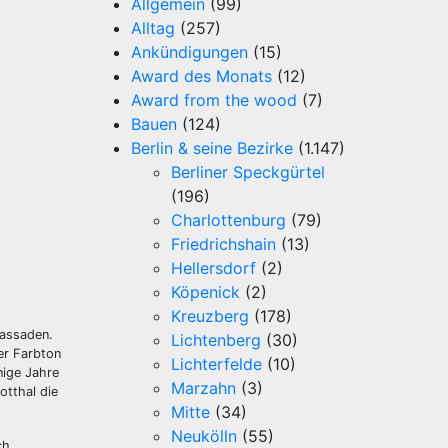
Allgemein
(99)
Alltag
(257)
Ankündigungen
(15)
Award des Monats
(12)
Award from the wood
(7)
Bauen
(124)
Berlin & seine Bezirke
(1.147)
Berliner Speckgürtel
(196)
Charlottenburg
(79)
Friedrichshain
(13)
Hellersdorf
(2)
Köpenick
(2)
Kreuzberg
(178)
Fassaden.
Lichtenberg
(30)
er Farbton
Lichterfelde
(10)
nige Jahre
Marzahn
(3)
otthal die
Mitte
(34)
Neukölln
(55)
ch,