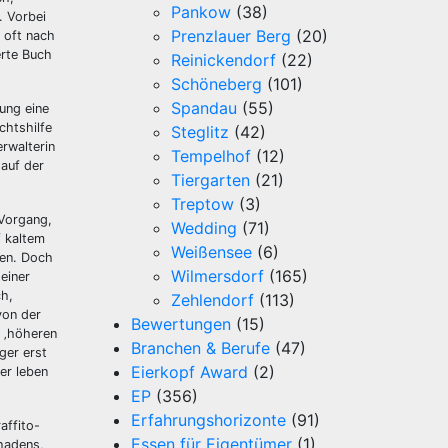
Pankow
(38)
. Vorbei
Prenzlauer Berg
(20)
t oft nach
erte Buch
Reinickendorf
(22)
Schöneberg
(101)
Spandau
(55)
pung eine
chtshilfe
Steglitz
(42)
rwalterin
Tempelhof
(12)
 auf der
Tiergarten
(21)
Treptow
(3)
 Vorgang,
Wedding
(71)
f kaltem
Weißensee
(6)
men. Doch
Wilmersdorf
(165)
einer
ch,
Zehlendorf
(113)
von der
Bewertungen
(15)
t ‚höheren
Branchen & Berufe
(47)
ger erst
Eierkopf Award
(2)
er leben
EP
(356)
Erfahrungshorizonte
(91)
affito-
Essen für Eigentümer
(1)
hadens,