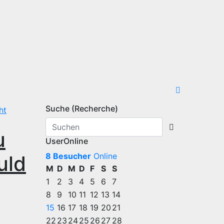
Suche (Recherche)
ht
u
UserOnline
8 Besucher
Online
uld
M
D
M
D
F
S
S
1
2
3
4
5
6
7
8
9
10
11
12
13
14
15
16
17
18
19
20
21
22
23
24
25
26
27
28