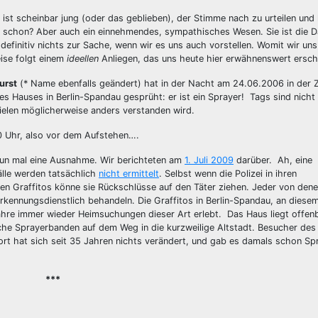
ist scheinbar jung (oder das geblieben), der Stimme nach zu urteilen und
as schon? Aber auch ein einnehmendes, sympathisches Wesen. Sie ist die 
r definitiv nichts zur Sache, wenn wir es uns auch vorstellen. Womit wir uns
eise folgt einem
ideellen
Anliegen, das uns heute hier erwähnenswert ersch
urst
(* Name ebenfalls geändert) hat in der Nacht am 24.06.2006 in der Z
s Hauses in Berlin-Spandau gesprüht: er ist ein Sprayer! Tags sind nicht 
ielen möglicherweise anders verstanden wird.
30 Uhr, also vor dem Aufstehen….
 nun mal eine Ausnahme. Wir berichteten am
1. Juli 2009
darüber. Ah, eine
älle werden tatsächlich
nicht ermittelt
. Selbst wenn die Polizei in ihren
n Graffitos könne sie Rückschlüsse auf den Täter ziehen. Jeder von den
rkennungsdienstlich behandeln. Die Graffitos in Berlin-Spandau, an diese
Jahre immer wieder Heimsuchungen dieser Art erlebt. Das Haus liegt offen
iche Sprayerbanden auf dem Weg in die kurzweilige Altstadt. Besucher des
ort hat sich seit 35 Jahren nichts verändert, und gab es damals schon Sp
***