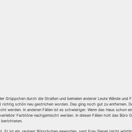
der Grüppchen durch die Straßen und bemalen anderer Leute Wände und 
n) richtig schön neu gestrichen worden. Das ging noch gut zu entfernen. D
cht werden. In anderen Fällen ist es schwieriger. Wenn das Haus schon ei
verlebte‘ Farbtöne nachgemischt werden. In diesen Fällen holt das Büro G
berichteten.
ßt. Er ist ein ‚reuiges‘ Bürschchen geworden, sagt Frau Siegel (nicht wörtli