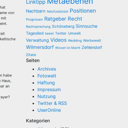
Metaebenen
Linktipp
 hat
Positionen
Nachbarn
Netzfundstück
Dame von
Recht
Ratgeber
 mit
Prognosen
eint.
Sinnsuche
Schöneberg
Rechtsprechung
Tageslied
Twitter
Umwelt
eit
tweet
keltische
Videos
Verwaltung
Werbewelt
Wedding
Wilmersdorf
Zehlendorf
Wissen ist Macht
Zitate
Seiten
Archives
Fotowelt
en habe
m Haus,
Haftung
bar an
Impressum
Nutzung
rayer?
Twitter & RSS
UserOnline
Kategorien