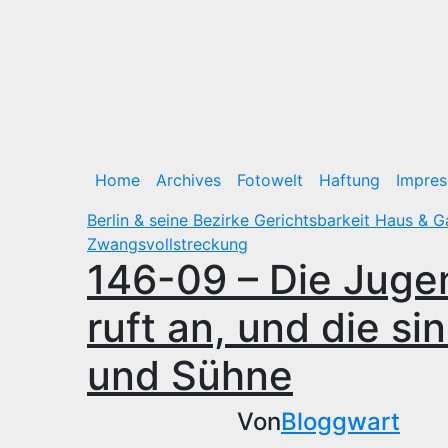
Home
Archives
Fotowelt
Haftung
Impre
Berlin & seine Bezirke
Gerichtsbarkeit
Haus & G
Zwangsvollstreckung
146-09 – Die Juge
ruft an, und die si
und Sühne
Von
Bloggwart