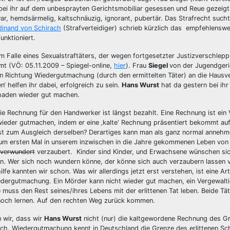
bei ihr auf dem unbesprayten Gerichtsmobiliar gesessen und Reue gezeigt
war, hemdsärmelig, kaltschnäuzig, ignorant, pubertär. Das Strafrecht such
dinand von Schirach
(Strafverteidiger) schrieb kürzlich das empfehlensw
unktioniert.
im Falle eines Sexualstraftäters, der wegen fortgesetzter Justizverschlep
t (VÖ: 05.11.2009 – Spiegel-online,
hier
). Frau
Siegel
von der Jugendgeri
 in Richtung Wiedergutmachung (durch den ermittelten Täter) an die Hausve
‘ helfen ihr dabei, erfolgreich zu sein.
Hans Wurst
hat da gestern bei ihr
chaden wieder gut machen.
Die Rechnung für den Handwerker ist längst bezahlt. Eine Rechnung ist ein
ieder gutmachen, indem er eine ‚kalte‘ Rechnung präsentiert bekommt au
ist zum Ausgleich derselben? Derartiges kann man als ganz normal anneh
um ersten Mal in unserem inzwischen in die Jahre gekommenen Leben von 
verwundert
verzaubert. Kinder sind Kinder, und Erwachsene wünschen si
en. Wer sich noch wundern könne, der könne sich auch verzaubern lassen 
e kannten wir schon. Was wir allerdings jetzt erst verstehen, ist eine Ar
edergutmachung. Ein Mörder kann nicht wieder gut machen, ein Vergewalti
e muss den Rest seines/ihres Lebens mit der erlittenen Tat leben. Beide Tät
n noch lernen. Auf den rechten Weg zurück kommen.
n wir, dass wir
Hans Wurst
nicht (nur) die kaltgewordene Rechnung des Gr
h. Wiedergutmachung kennt in Deutschland die Grenze des erlittenen Sc