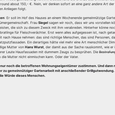
 round about 150,- €. Nein, wir denken sofort an eine
ganz andere Art
der
n Anliegen folgt.
ten
: Er soll im Hof des Hauses an einem Wochenende gemeinnützige Garte
ntümergemeinschaft. Frau
Siegel
sagen wir noch, dass wir uns vorstellen kö
isten, die sich zu diesem Zweck mit ihm verabreden. Hinterher könne noch
tlinge für Fleischverächter. Erst wenn alles aufgegessen ist, nach getan
it nach Hause nehmen: das sind richtige Menschen, das sind Personen, da
tzputzfassaden. Ein derartiges hätte viel mehr eine Art menschlicher Dim
llige Mutter von
Hans Wurst
, der damit aus der Sache rauskommt, wie er
erer Leute Hausfassaden mit dummem Zeugs zu besprühen. Die
Bestrafun
 die Mutter nicht einmischen kann. Oder der Vater.
en nur noch die betroffenen Wohnungseigentümer zustimmen. Und dann r
er zu gemeinnütziger Gartenarbeit mit anschließender Grillgutwendung.
 die Würde dieses Menschen.