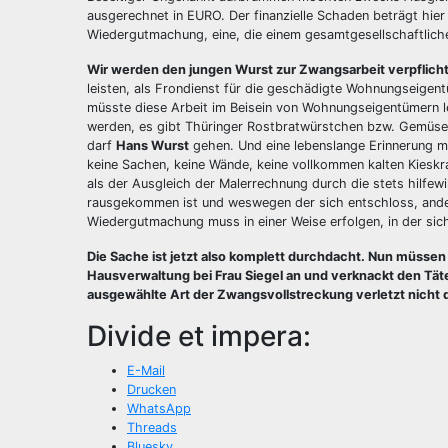
ausgerechnet in EURO. Der finanzielle Schaden beträgt hier
Wiedergutmachung, eine, die einem gesamtgesellschaftliche
Wir werden den jungen Wurst zur Zwangsarbeit verpflich
leisten, als Frondienst für die geschädigte Wohnungseige
müsste diese Arbeit im Beisein von Wohnungseigentümern le
werden, es gibt Thüringer Rostbratwürstchen bzw. Gemüsebra
darf
Hans Wurst
gehen. Und eine lebenslange Erinnerung m
keine Sachen, keine Wände, keine vollkommen kalten Kieskra
als der Ausgleich der Malerrechnung durch die stets hilfewi
rausgekommen ist und weswegen der sich entschloss, and
Wiedergutmachung muss in einer Weise erfolgen, in der sich
Die Sache ist jetzt also komplett durchdacht. Nun müss
Hausverwaltung bei Frau Siegel an und verknackt den Tät
ausgewählte Art der Zwangsvollstreckung verletzt nicht
Divide et impera:
E-Mail
Drucken
WhatsApp
Threads
Bluesky