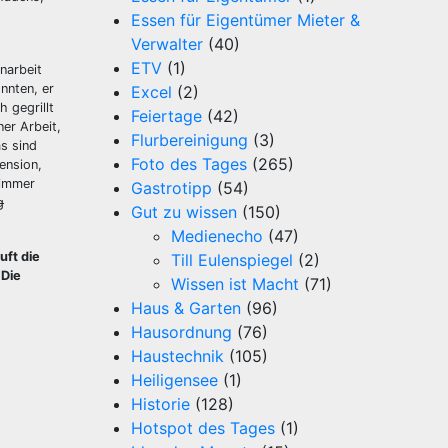
Essen für Eigentümer Mieter &
Verwalter
(40)
ETV
(1)
narbeit
nnten, er
Excel
(2)
 gegrillt
Feiertage
(42)
er Arbeit,
Flurbereinigung
(3)
s sind
Foto des Tages
(265)
ension,
 immer
Gastrotipp
(54)
g
Gut zu wissen
(150)
Medienecho
(47)
uft die
Till Eulenspiegel
(2)
 Die
Wissen ist Macht
(71)
Haus & Garten
(96)
Hausordnung
(76)
Haustechnik
(105)
Heiligensee
(1)
Historie
(128)
Hotspot des Tages
(1)