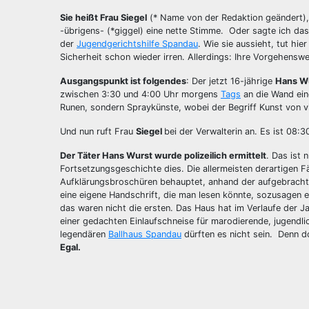
Sie heißt Frau Siegel
(* Name von der Redaktion geändert), 
-übrigens- (*giggel) eine nette Stimme. Oder sagte ich d
der
Jugendgerichtshilfe Spandau
. Wie sie aussieht, tut hie
Sicherheit schon wieder irren. Allerdings: Ihre Vorgehensw
Ausgangspunkt ist folgendes
: Der jetzt 16-jährige
Hans W
zwischen 3:30 und 4:00 Uhr morgens
Tags
an die Wand eine
Runen, sondern Spraykünste, wobei der Begriff Kunst von v
Und nun ruft Frau
Siegel
bei der Verwalterin an. Es ist 08:
Der Täter Hans Wurst wurde polizeilich ermittelt
. Das ist
Fortsetzungsgeschichte dies. Die allermeisten derartigen F
Aufklärungsbroschüren behauptet, anhand der aufgebrachte
eine eigene Handschrift, die man lesen könnte, sozusagen e
das waren nicht die ersten. Das Haus hat im Verlaufe der 
einer gedachten Einlaufschneise für marodierende, jugendl
legendären
Ballhaus Spandau
dürften es nicht sein. Denn d
Egal.