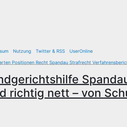
ssum
Nutzung
Twitter & RSS
UserOnline
arten
Positionen
Recht
Spandau
Strafrecht
Verfahrensberic
ndgerichtshilfe Spanda
nd richtig nett – von Sch