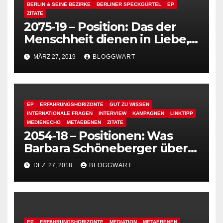
BERLIN & SEINE BEZIRKE
BERLINER SPECKGÜRTEL
EP
ZITATE
2075-19 – Position: Das der
Menschheit dienen in Liebe,
das Musik machen und die
MÄRZ 27, 2019
BLOGGWART
Zurückverbindung des
Menschlichen mit dem Selbst
EP
ERFAHRUNGSHORIZONTE
GUT ZU WISSEN
INTERNATIONALE FRAGEN
INTERVIEW
KAMPAGNEN
LINKTIPP
MEDIENECHO
METAEBENEN
ZITATE
2054-18 – Positionen: Was
Barbara Schöneberger über
Berlin denkt. – Restaurant in
DEZ. 27, 2018
BLOGGWART
Piece, Berlin #BeBerlin
EP
ERFAHRUNGSHORIZONTE
MEDIATION
METAEBENEN