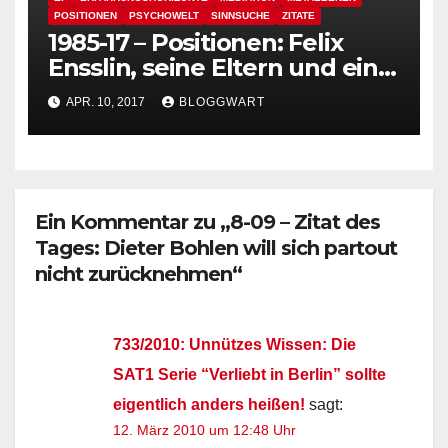
POSITIONEN
PSYCHOWELT
SINNSUCHE
ZITATE
1985-17 – Positionen: Felix
Ensslin, seine Eltern und eine
dankbare Haltung für
APR. 10, 2017
BLOGGWART
Herkunftstiftung. #Zitate
Ein Kommentar zu „8-09 – Zitat des
Tages: Dieter Bohlen will sich partout
nicht zurücknehmen“
733/2010: Unnützes Wissen: Die
SAT1 Serie “Verliebt in Berlin” sollte
eigentlich anders heißen!
sagt:
12. März 2010 um 12:48 Uhr