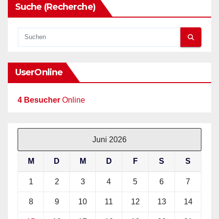
Suche (Recherche)
UserOnline
4 Besucher
Online
Juni 2026
M
D
M
D
F
S
S
1
2
3
4
5
6
7
8
9
10
11
12
13
14