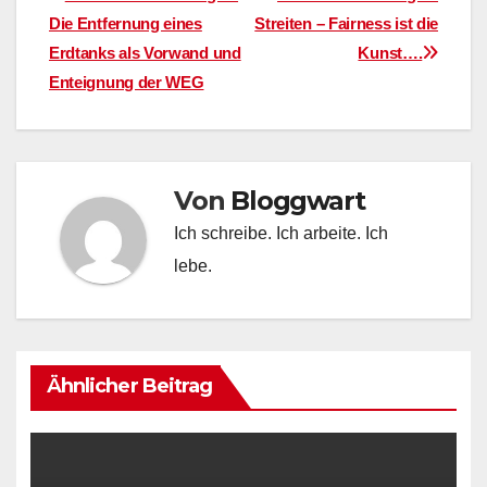
Beitragsnavigation
Die Entfernung eines
Streiten – Fairness ist die
Erdtanks als Vorwand und
Kunst….
Enteignung der WEG
Von
Bloggwart
Ich schreibe. Ich arbeite. Ich
lebe.
Ähnlicher Beitrag