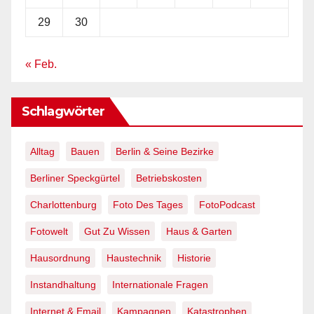
29
30
« Feb.
Schlagwörter
Alltag
Bauen
Berlin & Seine Bezirke
Berliner Speckgürtel
Betriebskosten
Charlottenburg
Foto Des Tages
FotoPodcast
Fotowelt
Gut Zu Wissen
Haus & Garten
Hausordnung
Haustechnik
Historie
Instandhaltung
Internationale Fragen
Internet & Email
Kampagnen
Katastrophen