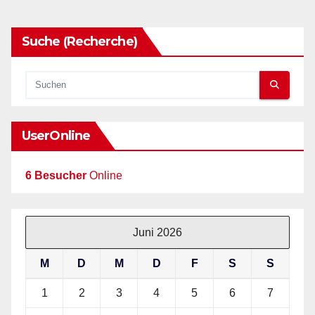
Suche (Recherche)
UserOnline
6 Besucher
Online
Juni 2026
M
D
M
D
F
S
S
1
2
3
4
5
6
7