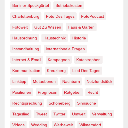
Berliner Speckgürtel
Betriebskosten
Charlottenburg
Foto Des Tages
FotoPodcast
Fotowelt
Gut Zu Wissen
Haus & Garten
Hausordnung
Haustechnik
Historie
Instandhaltung
Internationale Fragen
Internet & Email
Kampagnen
Katastrophen
Kommunikation
Kreuzberg
Lied Des Tages
Linktipp
Metaebenen
Nachbarn
Netzfundstück
Positionen
Prognosen
Ratgeber
Recht
Rechtsprechung
Schöneberg
Sinnsuche
Tageslied
Tweet
Twitter
Umwelt
Verwaltung
Videos
Wedding
Werbewelt
Wilmersdorf