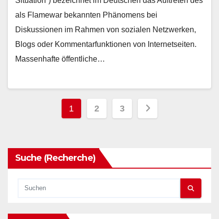
Situation“) bezeichnet im Deutschen das Auftreten des
als Flamewar bekannten Phänomens bei
Diskussionen im Rahmen von sozialen Netzwerken,
Blogs oder Kommentarfunktionen von Internetseiten.
Massenhafte öffentliche…
Seitennummerierung
1
2
3
der
Beiträge
Suche (Recherche)