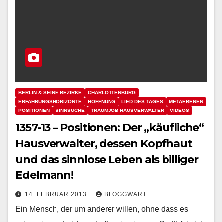
BERLIN & SEINE BEZIRKE
CHARLOTTENBURG
ERFAHRUNGSHORIZONTE
HOFFNUNG
LIED DES TAGES
METAEBENEN
POSITIONEN
SINNSUCHE
TRAUMJOB HAUSVERWALTER
VIDEOS
1357-13 – Positionen: Der „käufliche“
Hausverwalter, dessen Kopfhaut
und das sinnlose Leben als billiger
Edelmann!
14. FEBRUAR 2013
BLOGGWART
Ein Mensch, der um anderer willen, ohne dass es