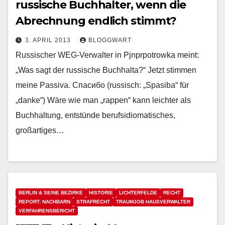
russische Buchhalter, wenn die
Abrechnung endlich stimmt?
3. APRIL 2013
BLOGGWART
Russischer WEG-Verwalter in Pjnprpotrowka meint:
„Was sagt der russische Buchhalta?“ Jetzt stimmen
meine Passiva. Спасибо (russisch: „Spasiba“ für
„danke“) Wäre wie man „rappen“ kann leichter als
Buchhaltung, entstünde berufsidiomatisches,
großartiges…
BERLIN & SEINE BEZIRKE
HISTORIE
LICHTERFELDE
RECHT
REPORT: NACHBARN
STRAFRECHT
TRAUMJOB HAUSVERWALTER
VERFAHRENSBERICHT