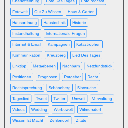
Charlottenburg
Foto Des Tages
FotoPodcast
Fotowelt
Gut Zu Wissen
Haus & Garten
Hausordnung
Haustechnik
Historie
Instandhaltung
Internationale Fragen
Internet & Email
Kampagnen
Katastrophen
Kommunikation
Kreuzberg
Lied Des Tages
Linktipp
Metaebenen
Nachbarn
Netzfundstück
Positionen
Prognosen
Ratgeber
Recht
Rechtsprechung
Schöneberg
Sinnsuche
Tageslied
Tweet
Twitter
Umwelt
Verwaltung
Videos
Wedding
Werbewelt
Wilmersdorf
Wissen Ist Macht
Zehlendorf
Zitate