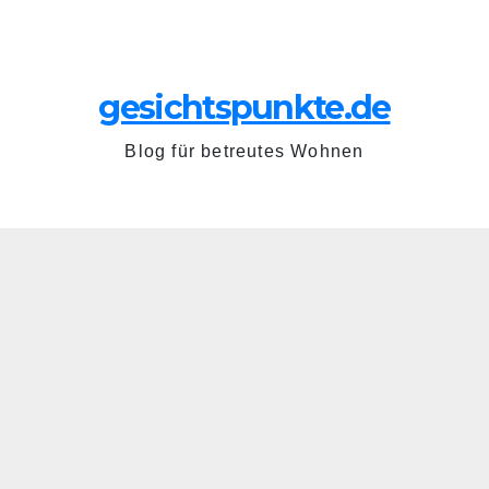
Zum
Sa.. Juni 20th, 2026
Inhalt
springen
gesichtspunkte.de
Blog für betreutes Wohnen