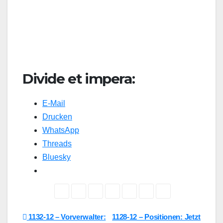
Divide et impera:
E-Mail
Drucken
WhatsApp
Threads
Bluesky
Beitragsnavigation
1132-12 – Vorverwalter:
1128-12 – Positionen: Jetzt