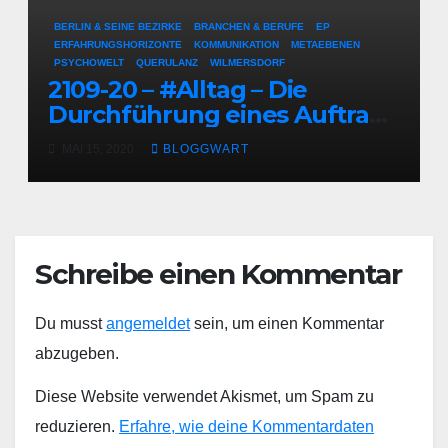
BERLIN & SEINE BEZIRKE
BRANCHEN & BERUFE
EP
ERFAHRUNGSHORIZONTE
KOMMUNIKATION
METAEBENEN
PSYCHOWELT
QUERULANZ
WILMERSDORF
2109-20 – #Alltag – Die
Durchführung eines Auftrags
mit einer Querulantenklausel
MAI 15, 2020
BLOGGWART
in Berlin (Wilmersdorf)
Schreibe einen Kommentar
Du musst
angemeldet
sein, um einen Kommentar
abzugeben.
Diese Website verwendet Akismet, um Spam zu
reduzieren.
Erfahre, wie deine Kommentardaten