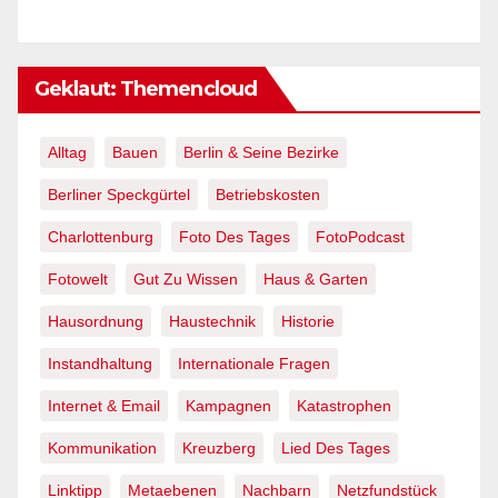
Geklaut: Themencloud
Alltag
Bauen
Berlin & Seine Bezirke
Berliner Speckgürtel
Betriebskosten
Charlottenburg
Foto Des Tages
FotoPodcast
Fotowelt
Gut Zu Wissen
Haus & Garten
Hausordnung
Haustechnik
Historie
Instandhaltung
Internationale Fragen
Internet & Email
Kampagnen
Katastrophen
Kommunikation
Kreuzberg
Lied Des Tages
Linktipp
Metaebenen
Nachbarn
Netzfundstück