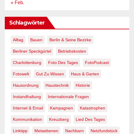
« Feb.
Schlagwörter
Alltag
Bauen
Berlin & Seine Bezirke
Berliner Speckgürtel
Betriebskosten
Charlottenburg
Foto Des Tages
FotoPodcast
Fotowelt
Gut Zu Wissen
Haus & Garten
Hausordnung
Haustechnik
Historie
Instandhaltung
Internationale Fragen
Internet & Email
Kampagnen
Katastrophen
Kommunikation
Kreuzberg
Lied Des Tages
Linktipp
Metaebenen
Nachbarn
Netzfundstück