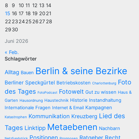
8
9
10
11
12
13
14
15
16
17
18
19
20
21
22
23
24
25
26
27
28
29
30
Juni 2026
« Feb.
Schlagwörter
Berlin & seine Bezirke
Alltag
Bauen
Foto
Berliner Speckgürtel
Betriebskosten
Charlottenburg
des Tages
Fotowelt
Gut zu wissen
Haus &
FotoPodcast
Historie
Instandhaltung
Garten
Haustechnik
Hausordnung
Kampagnen
Internationale Fragen
Internet & Email
Lied des
Kommunikation
Kreuzberg
Katastrophen
Metaebenen
Tages
Linktipp
Nachbarn
Positionen
Recht
Ratgeber
Netzfundstück
Prognosen