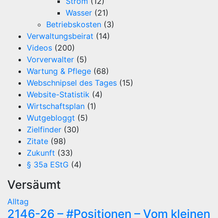
Strom
(12)
Wasser
(21)
Betriebskosten
(3)
Verwaltungsbeirat
(14)
Videos
(200)
Vorverwalter
(5)
Wartung & Pflege
(68)
Webschnipsel des Tages
(15)
Website-Statistik
(4)
Wirtschaftsplan
(1)
Wutgebloggt
(5)
Zielfinder
(30)
Zitate
(98)
Zukunft
(33)
§ 35a EStG
(4)
Versäumt
Alltag
2146-26 – #Positionen – Vom kleinen