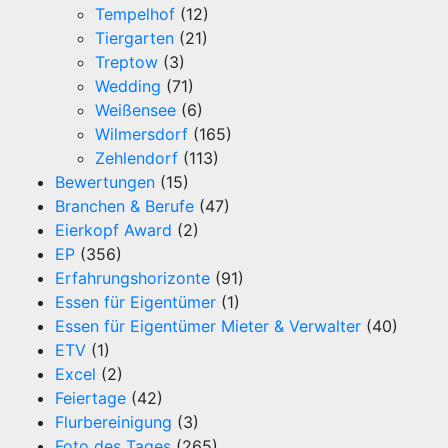
Tempelhof
(12)
Tiergarten
(21)
Treptow
(3)
Wedding
(71)
Weißensee
(6)
Wilmersdorf
(165)
Zehlendorf
(113)
Bewertungen
(15)
Branchen & Berufe
(47)
Eierkopf Award
(2)
EP
(356)
Erfahrungshorizonte
(91)
Essen für Eigentümer
(1)
Essen für Eigentümer Mieter & Verwalter
(40)
ETV
(1)
Excel
(2)
Feiertage
(42)
Flurbereinigung
(3)
Foto des Tages
(265)