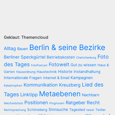
Geklaut: Themencloud
Berlin & seine Bezirke
Alltag
Bauen
Foto
Berliner Speckgürtel
Betriebskosten
Charlottenburg
des Tages
Fotowelt
Gut zu wissen
Haus &
FotoPodcast
Historie
Instandhaltung
Garten
Haustechnik
Hausordnung
Kampagnen
Internationale Fragen
Internet & Email
Lied des
Kommunikation
Kreuzberg
Katastrophen
Metaebenen
Tages
Linktipp
Nachbarn
Positionen
Recht
Ratgeber
Netzfundstück
Prognosen
Sinnsuche
Schöneberg
Tageslied
Twitter
Rechtsprechung
tweet