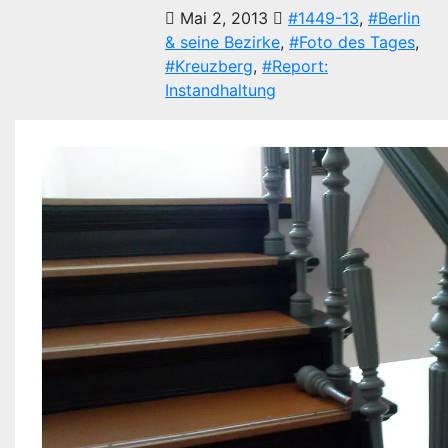
Mai 2, 2013
#1449-13
,
#Berlin
& seine Bezirke
,
#Foto des Tages
,
#Kreuzberg
,
#Report:
Instandhaltung