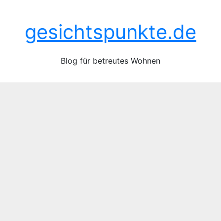
Zum
Sa.. Juni 20th, 2026
Inhalt
gesichtspunkte.de
springen
Blog für betreutes Wohnen