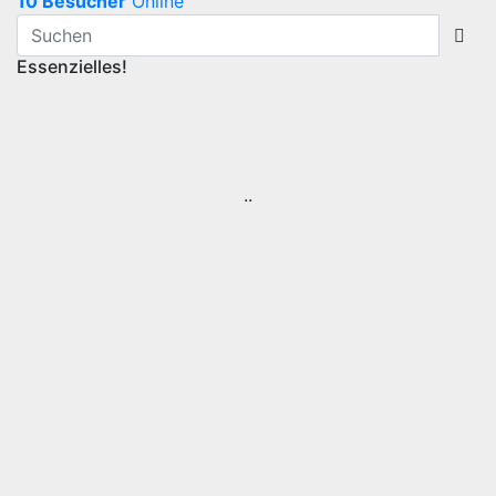
10 Besucher
Online
Essenzielles!
..