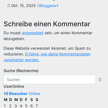
Okt. 15, 2025
Bloggwart
Schreibe einen Kommentar
Du musst
angemeldet
sein, um einen Kommentar
abzugeben.
Diese Website verwendet Akismet, um Spam zu
reduzieren.
Erfahre, wie deine Kommentardaten
verarbeitet werden.
Suche (Recherche)
UserOnline
10 Besucher
Online
M
D
M
D
F
S
S
1
2
3
4
5
6
7