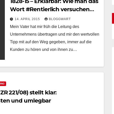
1828-15 – Erklärbär: Wie man das
Wort #Rentierlich versuchen
kann zu erklären!
14. APRIL 2015
BLOGGWART
Mein Vater hat mir früh die Leitung des
Unternehmens übertragen und mir den wertvollen
Tipp mit auf den Weg gegeben, immer auf die
Kunden zu hören und von ihnen zu…
UNG
R 221/08) stellt klar:
osten und umlegbar