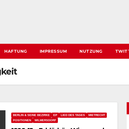
HAFTUNG
IMPRESSUM
NUTZUNG
TWIT
keit
BERLIN & SEINE BEZIRKE
EP
LIED DES TAGES
MIETRECHT
POSITIONEN
WILMERSDORF