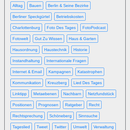
Alltag
Bauen
Berlin & Seine Bezirke
Berliner Speckgürtel
Betriebskosten
Charlottenburg
Foto Des Tages
FotoPodcast
Fotowelt
Gut Zu Wissen
Haus & Garten
Hausordnung
Haustechnik
Historie
Instandhaltung
Internationale Fragen
Internet & Email
Kampagnen
Katastrophen
Kommunikation
Kreuzberg
Lied Des Tages
Linktipp
Metaebenen
Nachbarn
Netzfundstück
Positionen
Prognosen
Ratgeber
Recht
Rechtsprechung
Schöneberg
Sinnsuche
Tageslied
Tweet
Twitter
Umwelt
Verwaltung