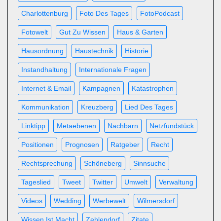
Charlottenburg
Foto Des Tages
FotoPodcast
Fotowelt
Gut Zu Wissen
Haus & Garten
Hausordnung
Haustechnik
Historie
Instandhaltung
Internationale Fragen
Internet & Email
Kampagnen
Katastrophen
Kommunikation
Kreuzberg
Lied Des Tages
Linktipp
Metaebenen
Nachbarn
Netzfundstück
Positionen
Prognosen
Ratgeber
Recht
Rechtsprechung
Schöneberg
Sinnsuche
Tageslied
Tweet
Twitter
Umwelt
Verwaltung
Videos
Wedding
Werbewelt
Wilmersdorf
Wissen Ist Macht
Zehlendorf
Zitate