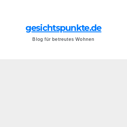
Zum
Sa.. Juni 27th, 2026
Inhalt
springen
gesichtspunkte.de
Blog für betreutes Wohnen