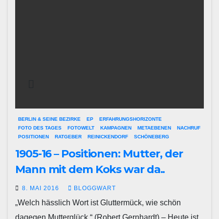
BERLIN & SEINE BEZIRKE
EP
ERFAHRUNGSHORIZONTE
FOTO DES TAGES
FOTOWELT
KAMPAGNEN
METAEBENEN
NACHRUF
POSITIONEN
RATGEBER
REINICKENDORF
SCHÖNEBERG
1905-16 – Positionen: Mutter, der
Mann mit dem Koks war da..
8. MAI 2016
BLOGGWART
„Welch hässlich Wort ist Gluttermück, wie schön
dagegen Mutterglück.“ (Robert Gernhardt) – Heute ist