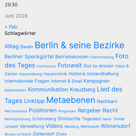
29
30
Juni 2026
« Feb.
Schlagwörter
Berlin & seine Bezirke
Alltag
Bauen
Foto
Berliner Speckgürtel
Betriebskosten
Charlottenburg
des Tages
Fotowelt
Gut zu wissen
Haus &
FotoPodcast
Historie
Instandhaltung
Garten
Haustechnik
Hausordnung
Kampagnen
Internationale Fragen
Internet & Email
Lied des
Kommunikation
Kreuzberg
Katastrophen
Metaebenen
Tages
Linktipp
Nachbarn
Positionen
Recht
Ratgeber
Netzfundstück
Prognosen
Sinnsuche
Schöneberg
Tageslied
Twitter
Rechtsprechung
tweet
Videos
Wilmersdorf
Verwaltung
Umwelt
Werbewelt
Wedding
Zehlendorf
Zitate
Wissen ist Macht