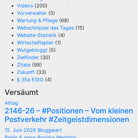
Videos
(200)
Vorverwalter
(5)
Wartung & Pflege
(68)
Webschnipsel des Tages
(15)
Website-Statistik
(4)
Wirtschaftsplan
(1)
Wutgebloggt
(5)
Zielfinder
(30)
Zitate
(98)
Zukunft
(33)
§ 35a EStG
(4)
Versäumt
Alltag
2146-26 – #Positionen – Vom kleinen
Postverkehr #Zeitgeistdimensionen
15. Juni 2026
Bloggwart
Berlin & seine Bezirke
Wedding