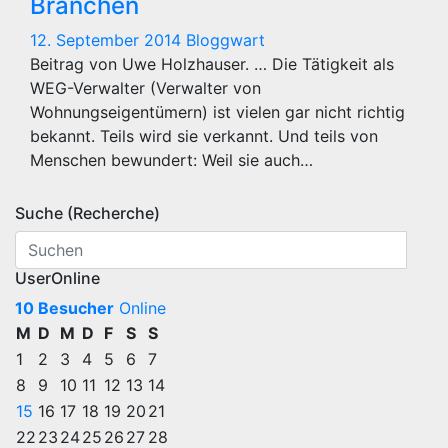
Branchen
12. September 2014
Bloggwart
Beitrag von Uwe Holzhauser. … Die Tätigkeit als
WEG-Verwalter (Verwalter von
Wohnungseigentümern) ist vielen gar nicht richtig
bekannt. Teils wird sie verkannt. Und teils von
Menschen bewundert: Weil sie auch…
Suche (Recherche)
UserOnline
10 Besucher
Online
M
D
M
D
F
S
S
1
2
3
4
5
6
7
8
9
10
11
12
13
14
15
16
17
18
19
20
21
22
23
24
25
26
27
28