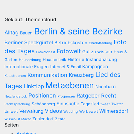
Geklaut: Themencloud
Berlin & seine Bezirke
Alltag
Bauen
Foto
Berliner Speckgürtel
Betriebskosten
Charlottenburg
des Tages
Fotowelt
Gut zu wissen
Haus &
FotoPodcast
Historie
Instandhaltung
Garten
Haustechnik
Hausordnung
Kampagnen
Internationale Fragen
Internet & Email
Lied des
Kommunikation
Kreuzberg
Katastrophen
Metaebenen
Tages
Linktipp
Nachbarn
Positionen
Recht
Ratgeber
Netzfundstück
Prognosen
Sinnsuche
Schöneberg
Tageslied
Twitter
Rechtsprechung
tweet
Videos
Wilmersdorf
Verwaltung
Umwelt
Werbewelt
Wedding
Zehlendorf
Zitate
Wissen ist Macht
Seiten
Archives