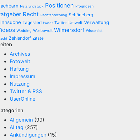
Positionen
achbarn
Netzfundstück
Prognosen
Recht
Ratgeber
Schöneberg
Rechtsprechung
innsuche
Verwaltung
Tageslied
Twitter
Umwelt
tweet
Videos
Wilmersdorf
Werbewelt
Wedding
Wissen ist
Zehlendorf
Zitate
acht
eiten
Archives
Fotowelt
Haftung
Impressum
Nutzung
Twitter & RSS
UserOnline
ategorien
Allgemein
(99)
Alltag
(257)
Ankündigungen
(15)