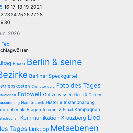
15
16
17
18
19
20
21
22
23
24
25
26
27
28
29
30
uni 2026
 Feb.
chlagwörter
Berlin & seine
lltag
Bauen
Bezirke
Berliner Speckgürtel
Foto des Tages
etriebskosten
Charlottenburg
Fotowelt
Gut zu wissen
Haus & Garten
otoPodcast
Historie
Instandhaltung
Haustechnik
ausordnung
Kampagnen
nternationale Fragen
Internet & Email
Lied
Kommunikation
Kreuzberg
atastrophen
Metaebenen
des Tages
Linktipp