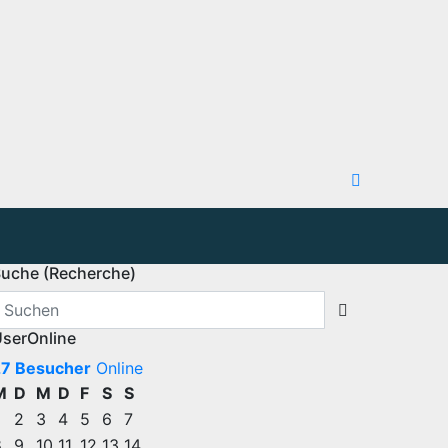
uche (Recherche)
serOnline
27 Besucher
Online
M
D
M
D
F
S
S
2
3
4
5
6
7
8
9
10
11
12
13
14