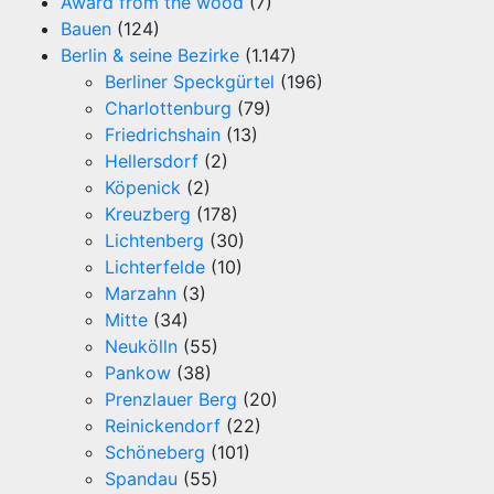
Award from the wood
(7)
Bauen
(124)
Berlin & seine Bezirke
(1.147)
Berliner Speckgürtel
(196)
Charlottenburg
(79)
Friedrichshain
(13)
Hellersdorf
(2)
Köpenick
(2)
Kreuzberg
(178)
Lichtenberg
(30)
Lichterfelde
(10)
Marzahn
(3)
Mitte
(34)
Neukölln
(55)
Pankow
(38)
Prenzlauer Berg
(20)
Reinickendorf
(22)
Schöneberg
(101)
Spandau
(55)