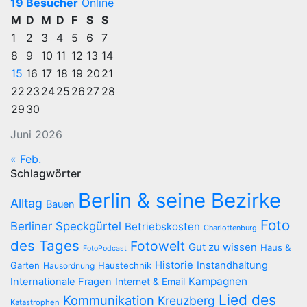
19 Besucher
Online
M
D
M
D
F
S
S
1
2
3
4
5
6
7
8
9
10
11
12
13
14
15
16
17
18
19
20
21
22
23
24
25
26
27
28
29
30
Juni 2026
« Feb.
Schlagwörter
Berlin & seine Bezirke
Alltag
Bauen
Foto
Berliner Speckgürtel
Betriebskosten
Charlottenburg
des Tages
Fotowelt
Gut zu wissen
Haus &
FotoPodcast
Historie
Instandhaltung
Garten
Haustechnik
Hausordnung
Kampagnen
Internationale Fragen
Internet & Email
Lied des
Kommunikation
Kreuzberg
Katastrophen