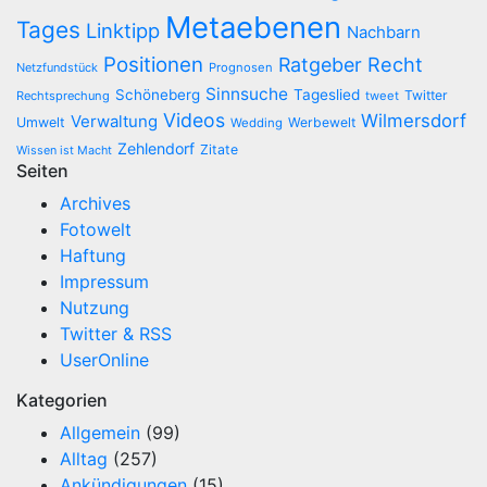
Metaebenen
Tages
Linktipp
Nachbarn
Positionen
Recht
Ratgeber
Netzfundstück
Prognosen
Sinnsuche
Schöneberg
Tageslied
Twitter
Rechtsprechung
tweet
Videos
Wilmersdorf
Verwaltung
Umwelt
Werbewelt
Wedding
Zehlendorf
Zitate
Wissen ist Macht
Seiten
Archives
Fotowelt
Haftung
Impressum
Nutzung
Twitter & RSS
UserOnline
Kategorien
Allgemein
(99)
Alltag
(257)
Ankündigungen
(15)