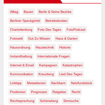
Alltag
Bauen
Berlin & Seine Bezirke
Berliner Speckgürtel
Betriebskosten
Charlottenburg
Foto Des Tages
FotoPodcast
Fotowelt
Gut Zu Wissen
Haus & Garten
Hausordnung
Haustechnik
Historie
Instandhaltung
Internationale Fragen
Internet & Email
Kampagnen
Katastrophen
Kommunikation
Kreuzberg
Lied Des Tages
Linktipp
Metaebenen
Nachbarn
Netzfundstück
Positionen
Prognosen
Ratgeber
Recht
Rechtsprechung
Schöneberg
Sinnsuche