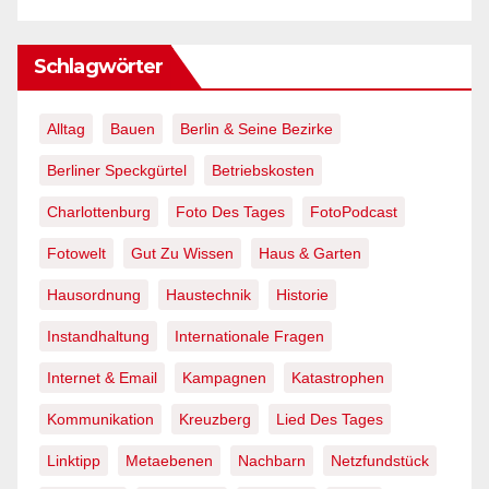
Schlagwörter
Alltag
Bauen
Berlin & Seine Bezirke
Berliner Speckgürtel
Betriebskosten
Charlottenburg
Foto Des Tages
FotoPodcast
Fotowelt
Gut Zu Wissen
Haus & Garten
Hausordnung
Haustechnik
Historie
Instandhaltung
Internationale Fragen
Internet & Email
Kampagnen
Katastrophen
Kommunikation
Kreuzberg
Lied Des Tages
Linktipp
Metaebenen
Nachbarn
Netzfundstück