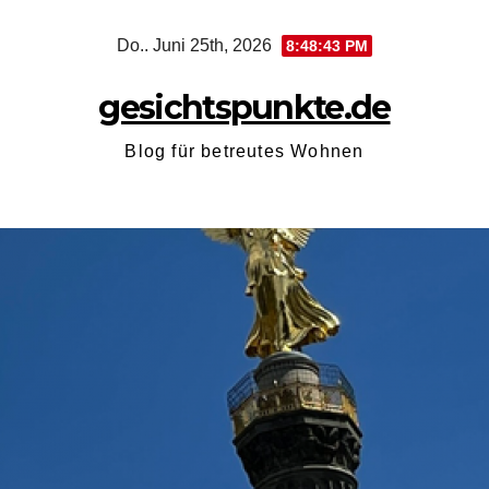
Zum
Do.. Juni 25th, 2026
8:48:44 PM
Inhalt
springen
gesichtspunkte.de
Blog für betreutes Wohnen