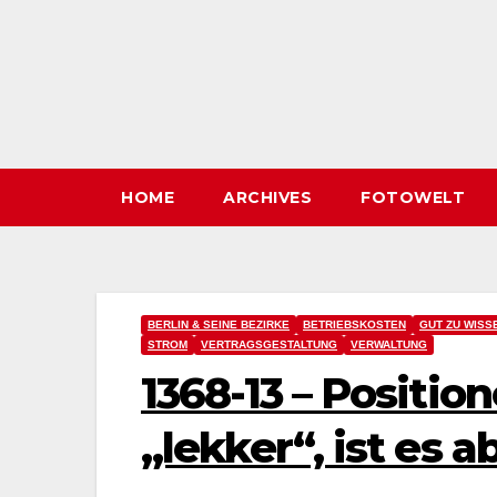
HOME
ARCHIVES
FOTOWELT
BERLIN & SEINE BEZIRKE
BETRIEBSKOSTEN
GUT ZU WISS
STROM
VERTRAGSGESTALTUNG
VERWALTUNG
1368-13 – Position
„lekker“, ist es a