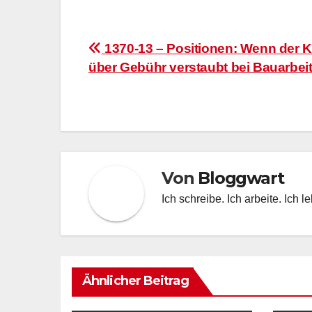
Beitragsnavigation
1370-13 – Positionen: Wenn der K
über Gebühr verstaubt bei Bauarbei
Von
Bloggwart
Ich schreibe. Ich arbeite. Ich l
Ähnlicher Beitrag