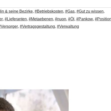
lin & seine Bezirke
,
#Betriebskosten
,
#Gas
,
#Gut zu wissen
,
er
,
#Lieferanten
,
#Metaebenen
,
#nuon
,
#Öl
,
#Pankow
,
#Positio
#Versorger
,
#Vertragsgestaltung
,
#Verwaltung