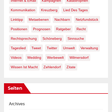
Internet & Email
Kampagnen
Katastrophen
Kommunikation
Kreuzberg
Lied Des Tages
Linktipp
Metaebenen
Nachbarn
Netzfundstück
Positionen
Prognosen
Ratgeber
Recht
Rechtsprechung
Schöneberg
Sinnsuche
Tageslied
Tweet
Twitter
Umwelt
Verwaltung
Videos
Wedding
Werbewelt
Wilmersdorf
Wissen Ist Macht
Zehlendorf
Zitate
Seiten
Archives