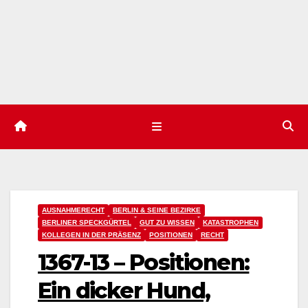
AUSNAHMERECHT
BERLIN & SEINE BEZIRKE
BERLINER SPECKGÜRTEL
GUT ZU WISSEN
KATASTROPHEN
KOLLEGEN IN DER PRÄSENZ
POSITIONEN
RECHT
1367-13 – Positionen:
Ein dicker Hund,