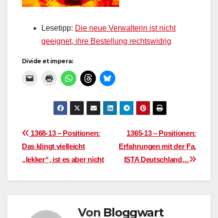
Lesetipp:
Die neue Verwalterin ist nicht
geeignet, ihre Bestellung rechtswidrig
Divide et impera:
Beitragsnavigation
1368-13 – Positionen:
1365-13 – Positionen:
Das klingt vielleicht
Erfahrungen mit der Fa.
„lekker“, ist es aber nicht
ISTA Deutschland…
Von
Bloggwart