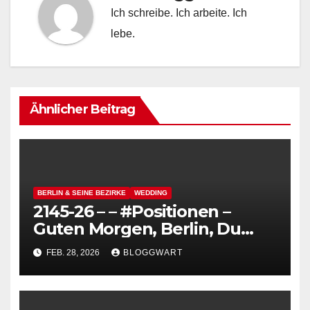
Ich schreibe. Ich arbeite. Ich
lebe.
Ähnlicher Beitrag
BERLIN & SEINE BEZIRKE
WEDDING
2145-26 – – #Positionen –
Guten Morgen, Berlin, Du
kannst so hässlich sein,
FEB. 28, 2026
BLOGGWART
schmutzig und grau – Die
Hitlerei