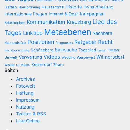
Historie
Instandhaltung
Garten
Haustechnik
Hausordnung
Kampagnen
Internationale Fragen
Internet & Email
Lied des
Kommunikation
Kreuzberg
Katastrophen
Metaebenen
Tages
Linktipp
Nachbarn
Positionen
Recht
Ratgeber
Netzfundstück
Prognosen
Sinnsuche
Schöneberg
Tageslied
Twitter
Rechtsprechung
tweet
Videos
Wilmersdorf
Verwaltung
Umwelt
Werbewelt
Wedding
Zehlendorf
Zitate
Wissen ist Macht
Seiten
Archives
Fotowelt
Haftung
Impressum
Nutzung
Twitter & RSS
UserOnline