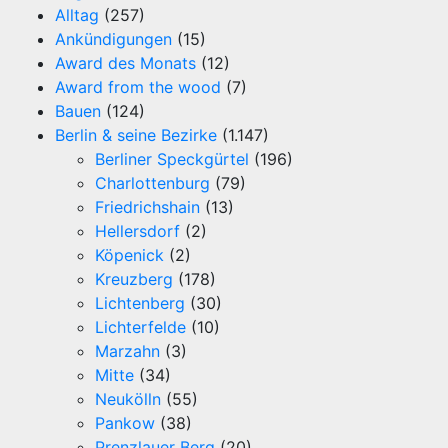
Alltag
(257)
Ankündigungen
(15)
Award des Monats
(12)
Award from the wood
(7)
Bauen
(124)
Berlin & seine Bezirke
(1.147)
Berliner Speckgürtel
(196)
Charlottenburg
(79)
Friedrichshain
(13)
Hellersdorf
(2)
Köpenick
(2)
Kreuzberg
(178)
Lichtenberg
(30)
Lichterfelde
(10)
Marzahn
(3)
Mitte
(34)
Neukölln
(55)
Pankow
(38)
Prenzlauer Berg
(20)