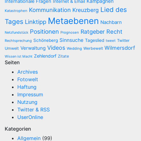
Kampagnen
Internationale Fragen
Internet & Email
Lied des
Kommunikation
Kreuzberg
Katastrophen
Metaebenen
Tages
Linktipp
Nachbarn
Positionen
Recht
Ratgeber
Netzfundstück
Prognosen
Sinnsuche
Schöneberg
Tageslied
Twitter
Rechtsprechung
tweet
Videos
Wilmersdorf
Verwaltung
Umwelt
Werbewelt
Wedding
Zehlendorf
Zitate
Wissen ist Macht
Seiten
Archives
Fotowelt
Haftung
Impressum
Nutzung
Twitter & RSS
UserOnline
Kategorien
Allgemein
(99)