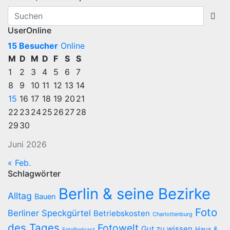
UserOnline
15 Besucher
Online
M
D
M
D
F
S
S
1
2
3
4
5
6
7
8
9
10
11
12
13
14
15
16
17
18
19
20
21
22
23
24
25
26
27
28
29
30
Juni 2026
« Feb.
Schlagwörter
Berlin & seine Bezirke
Alltag
Bauen
Foto
Berliner Speckgürtel
Betriebskosten
Charlottenburg
des Tages
Fotowelt
Gut zu wissen
Haus &
FotoPodcast