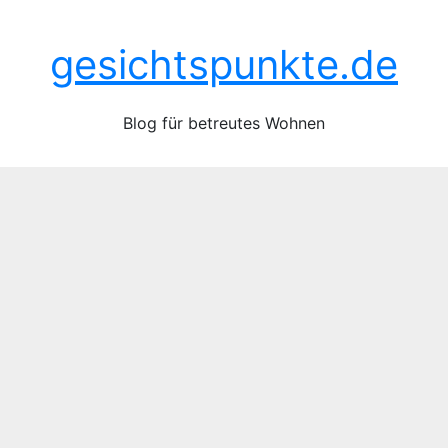
Zum
So.. Juni 21st, 2026
Inhalt
gesichtspunkte.de
springen
Blog für betreutes Wohnen