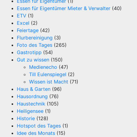
Essen für Eigentümer
(1)
Essen für Eigentümer Mieter & Verwalter
(40)
ETV
(1)
Excel
(2)
Feiertage
(42)
Flurbereinigung
(3)
Foto des Tages
(265)
Gastrotipp
(54)
Gut zu wissen
(150)
Medienecho
(47)
Till Eulenspiegel
(2)
Wissen ist Macht
(71)
Haus & Garten
(96)
Hausordnung
(76)
Haustechnik
(105)
Heiligensee
(1)
Historie
(128)
Hotspot des Tages
(1)
Idee des Monats
(15)