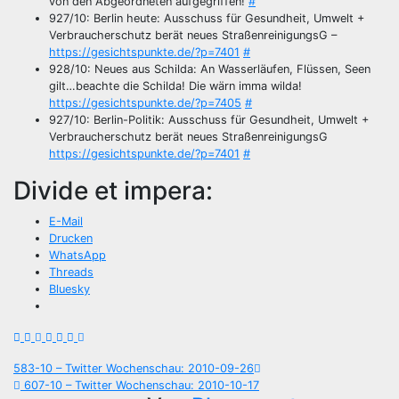
von den Abgeordneten aufgegriffen!
#
927/10: Berlin heute: Ausschuss für Gesundheit, Umwelt +
Verbraucherschutz berät neues StraßenreinigungsG –
https://gesichtspunkte.de/?p=7401
#
928/10: Neues aus Schilda: An Wasserläufen, Flüssen, Seen
gilt…beachte die Schilda! Die wärn imma wilda!
https://gesichtspunkte.de/?p=7405
#
927/10: Berlin-Politik: Ausschuss für Gesundheit, Umwelt +
Verbraucherschutz berät neues StraßenreinigungsG
https://gesichtspunkte.de/?p=7401
#
Divide et impera:
E-Mail
Drucken
WhatsApp
Threads
Bluesky
Beitragsnavigation
583-10 – Twitter Wochenschau: 2010-09-26
607-10 – Twitter Wochenschau: 2010-10-17