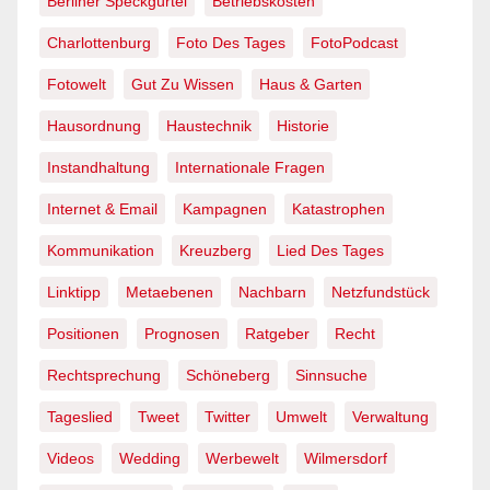
Berliner Speckgürtel
Betriebskosten
Charlottenburg
Foto Des Tages
FotoPodcast
Fotowelt
Gut Zu Wissen
Haus & Garten
Hausordnung
Haustechnik
Historie
Instandhaltung
Internationale Fragen
Internet & Email
Kampagnen
Katastrophen
Kommunikation
Kreuzberg
Lied Des Tages
Linktipp
Metaebenen
Nachbarn
Netzfundstück
Positionen
Prognosen
Ratgeber
Recht
Rechtsprechung
Schöneberg
Sinnsuche
Tageslied
Tweet
Twitter
Umwelt
Verwaltung
Videos
Wedding
Werbewelt
Wilmersdorf