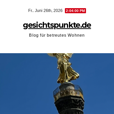
Zum
Fr.. Juni 26th, 2026
2:04:01 PM
Inhalt
springen
gesichtspunkte.de
Blog für betreutes Wohnen