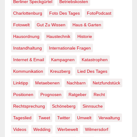
Berliner Speckgürtel
Betriebskosten
Charlottenburg
Foto Des Tages
FotoPodcast
Fotowelt
Gut Zu Wissen
Haus & Garten
Hausordnung
Haustechnik
Historie
Instandhaltung
Internationale Fragen
Internet & Email
Kampagnen
Katastrophen
Kommunikation
Kreuzberg
Lied Des Tages
Linktipp
Metaebenen
Nachbarn
Netzfundstück
Positionen
Prognosen
Ratgeber
Recht
Rechtsprechung
Schöneberg
Sinnsuche
Tageslied
Tweet
Twitter
Umwelt
Verwaltung
Videos
Wedding
Werbewelt
Wilmersdorf