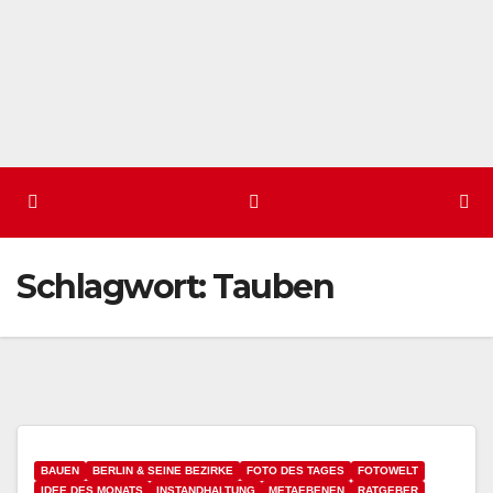
Schlagwort:
Tauben
BAUEN
BERLIN & SEINE BEZIRKE
FOTO DES TAGES
FOTOWELT
IDEE DES MONATS
INSTANDHALTUNG
METAEBENEN
RATGEBER