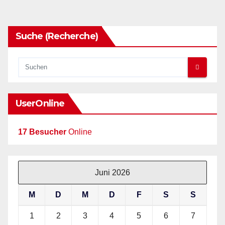
Suche (Recherche)
UserOnline
17 Besucher
Online
Juni 2026
M
D
M
D
F
S
S
1
2
3
4
5
6
7