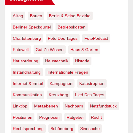
Alltag
Bauen
Berlin & Seine Bezirke
Berliner Speckgürtel
Betriebskosten
Charlottenburg
Foto Des Tages
FotoPodcast
Fotowelt
Gut Zu Wissen
Haus & Garten
Hausordnung
Haustechnik
Historie
Instandhaltung
Internationale Fragen
Internet & Email
Kampagnen
Katastrophen
Kommunikation
Kreuzberg
Lied Des Tages
Linktipp
Metaebenen
Nachbarn
Netzfundstück
Positionen
Prognosen
Ratgeber
Recht
Rechtsprechung
Schöneberg
Sinnsuche