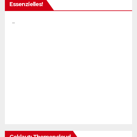
Essenzielles!
..
Geklaut: Themencloud