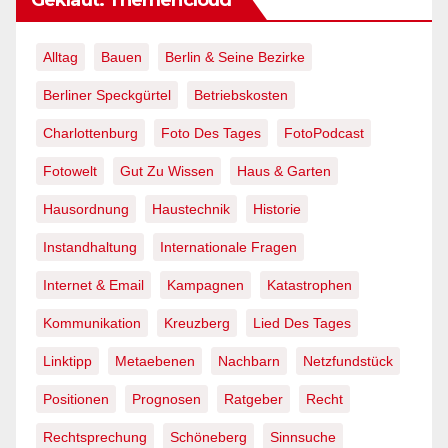
Alltag
Bauen
Berlin & Seine Bezirke
Berliner Speckgürtel
Betriebskosten
Charlottenburg
Foto Des Tages
FotoPodcast
Fotowelt
Gut Zu Wissen
Haus & Garten
Hausordnung
Haustechnik
Historie
Instandhaltung
Internationale Fragen
Internet & Email
Kampagnen
Katastrophen
Kommunikation
Kreuzberg
Lied Des Tages
Linktipp
Metaebenen
Nachbarn
Netzfundstück
Positionen
Prognosen
Ratgeber
Recht
Rechtsprechung
Schöneberg
Sinnsuche