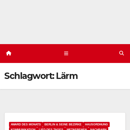
Schlagwort:
Lärm
AWARD DES MONATS
BERLIN & SEINE BEZIRKE
HAUSORDNUNG
KOMMUNIKATION
LIED DES TAGES
METAEBENEN
NACHBARN