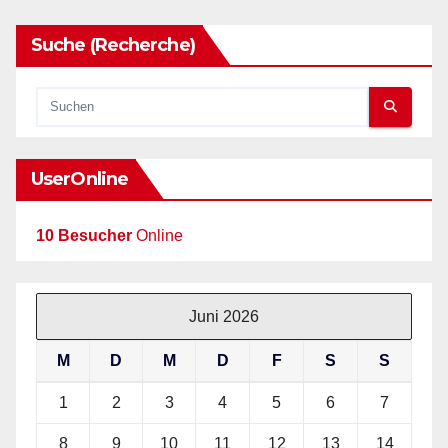
Suche (Recherche)
UserOnline
10 Besucher
Online
Juni 2026
M
D
M
D
F
S
S
1
2
3
4
5
6
7
8
9
10
11
12
13
14