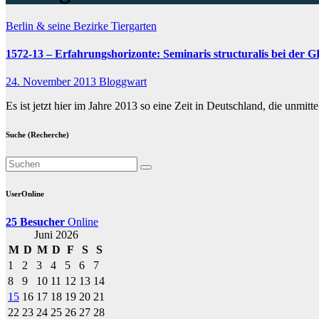
Berlin & seine Bezirke
Tiergarten
1572-13 – Erfahrungshorizonte: Seminaris structuralis bei der
24. November 2013
Bloggwart
Es ist jetzt hier im Jahre 2013 so eine Zeit in Deutschland, die unm
Suche (Recherche)
UserOnline
25 Besucher
Online
Juni 2026
M
D
M
D
F
S
S
1
2
3
4
5
6
7
8
9
10
11
12
13
14
15
16
17
18
19
20
21
22
23
24
25
26
27
28