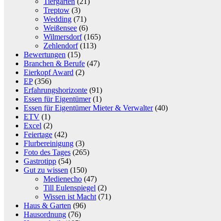
Tiergarten
(21)
Treptow
(3)
Wedding
(71)
Weißensee
(6)
Wilmersdorf
(165)
Zehlendorf
(113)
Bewertungen
(15)
Branchen & Berufe
(47)
Eierkopf Award
(2)
EP
(356)
Erfahrungshorizonte
(91)
Essen für Eigentümer
(1)
Essen für Eigentümer Mieter & Verwalter
(40)
ETV
(1)
Excel
(2)
Feiertage
(42)
Flurbereinigung
(3)
Foto des Tages
(265)
Gastrotipp
(54)
Gut zu wissen
(150)
Medienecho
(47)
Till Eulenspiegel
(2)
Wissen ist Macht
(71)
Haus & Garten
(96)
Hausordnung
(76)