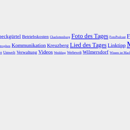
Foto des Tages
F
peckgürtel
Betriebskosten
Charlottenburg
FotoPodcast
Lied des Tages
Kommunikation
Linktipp
Kreuzberg
strophen
Videos
Wilmersdorf
Verwaltung
er
Umwelt
Werbewelt
Wedding
Wissen ist Mac