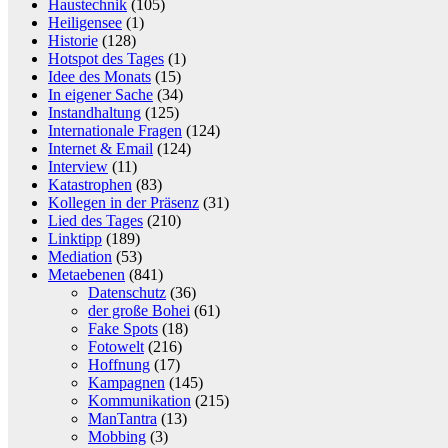
Haustechnik
(105)
Heiligensee
(1)
Historie
(128)
Hotspot des Tages
(1)
Idee des Monats
(15)
In eigener Sache
(34)
Instandhaltung
(125)
Internationale Fragen
(124)
Internet & Email
(124)
Interview
(11)
Katastrophen
(83)
Kollegen in der Präsenz
(31)
Lied des Tages
(210)
Linktipp
(189)
Mediation
(53)
Metaebenen
(841)
Datenschutz
(36)
der große Bohei
(61)
Fake Spots
(18)
Fotowelt
(216)
Hoffnung
(17)
Kampagnen
(145)
Kommunikation
(215)
ManTantra
(13)
Mobbing
(3)