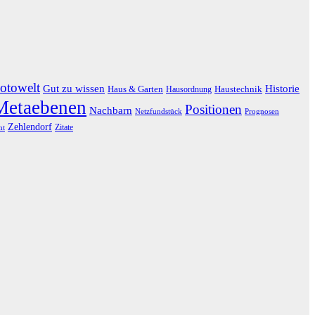
otowelt
Gut zu wissen
Historie
Haus & Garten
Haustechnik
Hausordnung
Metaebenen
Positionen
Nachbarn
Netzfundstück
Prognosen
Zehlendorf
Zitate
ht