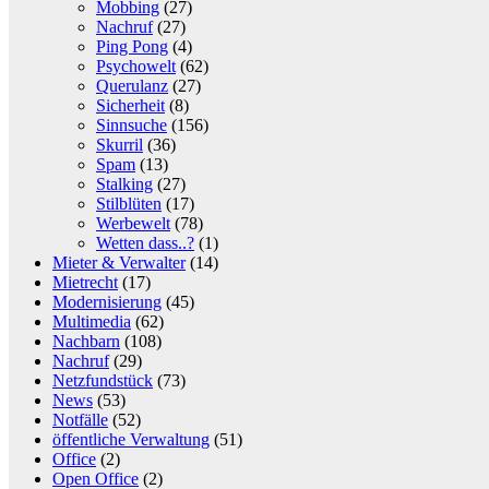
Mobbing
(27)
Nachruf
(27)
Ping Pong
(4)
Psychowelt
(62)
Querulanz
(27)
Sicherheit
(8)
Sinnsuche
(156)
Skurril
(36)
Spam
(13)
Stalking
(27)
Stilblüten
(17)
Werbewelt
(78)
Wetten dass..?
(1)
Mieter & Verwalter
(14)
Mietrecht
(17)
Modernisierung
(45)
Multimedia
(62)
Nachbarn
(108)
Nachruf
(29)
Netzfundstück
(73)
News
(53)
Notfälle
(52)
öffentliche Verwaltung
(51)
Office
(2)
Open Office
(2)