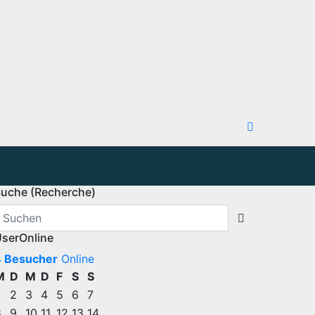
uche (Recherche)
serOnline
4 Besucher
Online
M
D
M
D
F
S
S
2
3
4
5
6
7
8
9
10
11
12
13
14