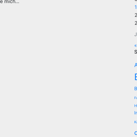
be mich…
J
«
S
A
B
F
H
I
K