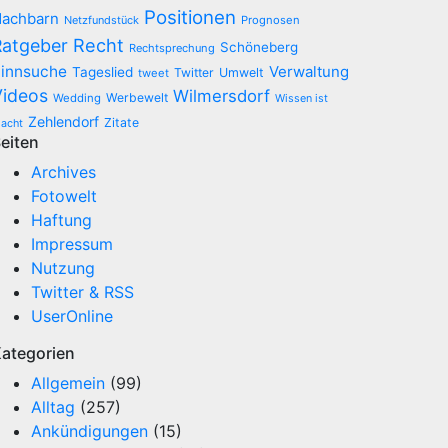
Positionen
achbarn
Netzfundstück
Prognosen
Recht
Ratgeber
Schöneberg
Rechtsprechung
innsuche
Verwaltung
Tageslied
Twitter
Umwelt
tweet
Videos
Wilmersdorf
Werbewelt
Wedding
Wissen ist
Zehlendorf
Zitate
acht
eiten
Archives
Fotowelt
Haftung
Impressum
Nutzung
Twitter & RSS
UserOnline
ategorien
Allgemein
(99)
Alltag
(257)
Ankündigungen
(15)