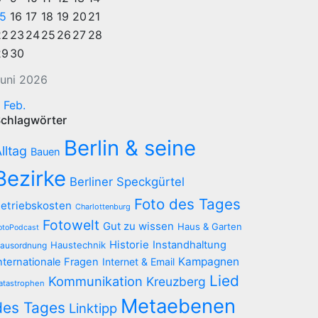
15
16
17
18
19
20
21
22
23
24
25
26
27
28
29
30
uni 2026
 Feb.
chlagwörter
Berlin & seine
lltag
Bauen
Bezirke
Berliner Speckgürtel
Foto des Tages
etriebskosten
Charlottenburg
Fotowelt
Gut zu wissen
Haus & Garten
otoPodcast
Historie
Instandhaltung
Haustechnik
ausordnung
Kampagnen
nternationale Fragen
Internet & Email
Lied
Kommunikation
Kreuzberg
atastrophen
Metaebenen
des Tages
Linktipp