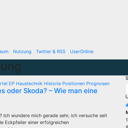
ssum
Nutzung
Twitter & RSS
UserOnline
rung
S
rtel
EP
Haustechnik
Historie
Positionen
Prognosen
es oder Skoda? – Wie man eine
U
? Ich wundere mich gerade sehr, ich versuche seit
1
Eckpfeiler einer erfolgreichen