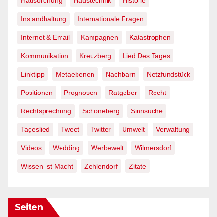
Hausordnung
Haustechnik
Historie
Instandhaltung
Internationale Fragen
Internet & Email
Kampagnen
Katastrophen
Kommunikation
Kreuzberg
Lied Des Tages
Linktipp
Metaebenen
Nachbarn
Netzfundstück
Positionen
Prognosen
Ratgeber
Recht
Rechtsprechung
Schöneberg
Sinnsuche
Tageslied
Tweet
Twitter
Umwelt
Verwaltung
Videos
Wedding
Werbewelt
Wilmersdorf
Wissen Ist Macht
Zehlendorf
Zitate
Seiten