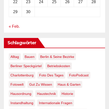
22
23
24
25
26
27
28
29
30
« Feb.
Schlagwörter
Alltag
Bauen
Berlin & Seine Bezirke
Berliner Speckgürtel
Betriebskosten
Charlottenburg
Foto Des Tages
FotoPodcast
Fotowelt
Gut Zu Wissen
Haus & Garten
Hausordnung
Haustechnik
Historie
Instandhaltung
Internationale Fragen